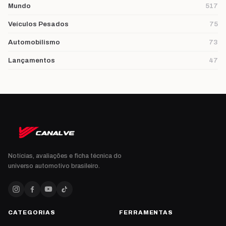
Mundo
517
Veículos Pesados
75
Automobilismo
73
Lançamentos
47
Notícias, avaliações e ficha técnica do
universo automotivo brasileiro.
CATEGORIAS
FERRAMENTAS