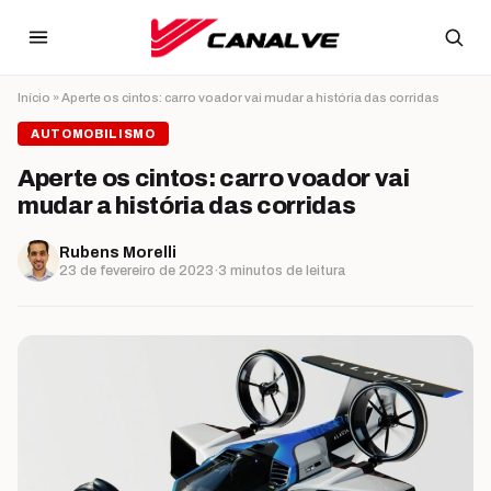
Ir para o conteúdo
Início
»
Aperte os cintos: carro voador vai mudar a história das corridas
AUTOMOBILISMO
Aperte os cintos: carro voador vai
mudar a história das corridas
Rubens Morelli
23 de fevereiro de 2023
·
3 minutos de leitura