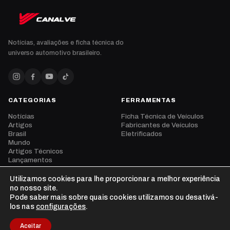
Notícias, avaliações e ficha técnica do
universo automotivo brasileiro.
CATEGORIAS
FERRAMENTAS
Notícias
Ficha Técnica de Veículos
Artigos
Fabricantes de Veículos
Brasil
Eletrificados
Mundo
Artigos Técnicos
Lançamentos
Eventos
Opinião
Utilizamos cookies para lhe proporcionar a melhor experiência
Vídeos
no nosso site.
Pode saber mais sobre quais cookies utilizamos ou desativá-
los nas
configurações
.
Aceitar
© 2026 CanalVE. Todos os direitos reservados.
Privacidade