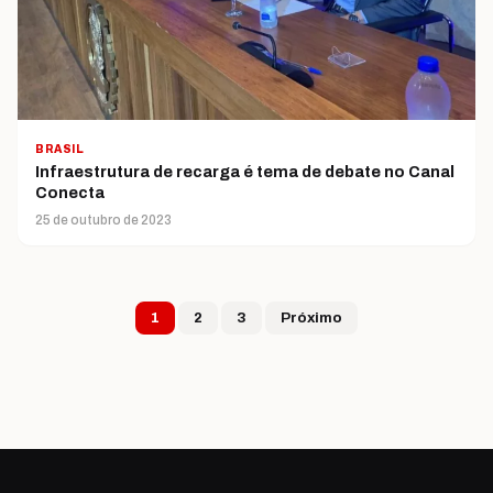
BRASIL
Infraestrutura de recarga é tema de debate no Canal
Conecta
25 de outubro de 2023
Paginação de post
1
2
3
Próximo