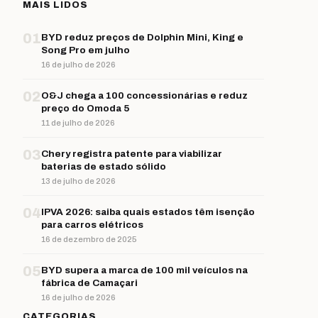
MAIS LIDOS
01
BYD reduz preços de Dolphin Mini, King e
Song Pro em julho
16 de julho de 2026
02
O&J chega a 100 concessionárias e reduz
preço do Omoda 5
11 de julho de 2026
03
Chery registra patente para viabilizar
baterias de estado sólido
13 de julho de 2026
04
IPVA 2026: saiba quais estados têm isenção
para carros elétricos
16 de dezembro de 2025
05
BYD supera a marca de 100 mil veículos na
fábrica de Camaçari
16 de julho de 2026
CATEGORIAS