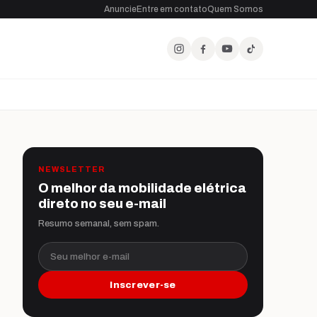
Anuncie
Entre em contato
Quem Somos
NEWSLETTER
O melhor da mobilidade elétrica
direto no seu e-mail
Resumo semanal, sem spam.
Seu melhor e-mail
Inscrever-se