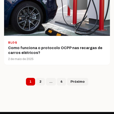
BLOG
Como funciona o protocolo OCPP nas recargas de
carros elétricos?
2 de maio de 2025
Paginação de post
1
2
…
4
Próximo