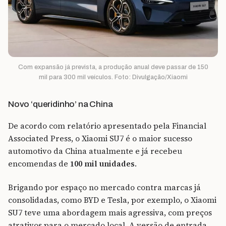
Com expansão já prevista, a produção anual deve passar de 150
mil para 300 mil veículos. Foto: Divulgação/Xiaomi
Novo ‘queridinho’ na China
De acordo com relatório apresentado pela Financial
Associated Press, o Xiaomi SU7 é o maior sucesso
automotivo da China atualmente e já recebeu
encomendas de
100 mil unidades
.
Brigando por espaço no mercado contra marcas já
consolidadas, como BYD e Tesla, por exemplo, o Xiaomi
SU7 teve uma abordagem mais agressiva, com preços
atrativos para o mercado local. A versão de entrada