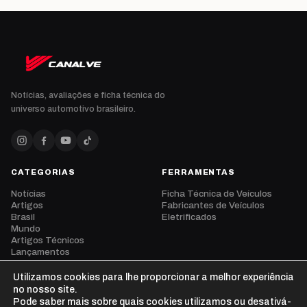
Notícias, avaliações e ficha técnica do
universo automotivo brasileiro.
CATEGORIAS
FERRAMENTAS
Notícias
Ficha Técnica de Veículos
Artigos
Fabricantes de Veículos
Brasil
Eletrificados
Mundo
Artigos Técnicos
Lançamentos
Eventos
Opinião
Utilizamos cookies para lhe proporcionar a melhor experiência
Vídeos
no nosso site.
Pode saber mais sobre quais cookies utilizamos ou desativá-