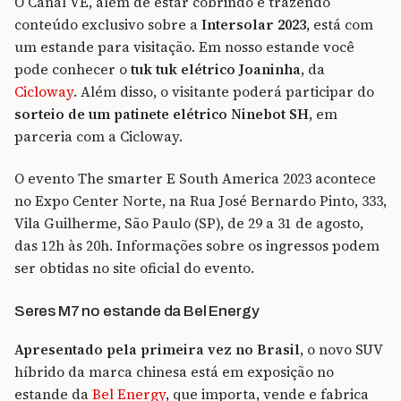
O Canal VE, além de estar cobrindo e trazendo
conteúdo exclusivo sobre a
Intersolar 2023
, está com
um estande para visitação. Em nosso estande você
pode conhecer o
tuk tuk elétrico Joaninha
, da
Cicloway
. Além disso, o visitante poderá participar do
sorteio de um patinete elétrico Ninebot SH
, em
parceria com a Cicloway.
O evento The smarter E South America 2023 acontece
no Expo Center Norte, na Rua José Bernardo Pinto, 333,
Vila Guilherme, São Paulo (SP), de 29 a 31 de agosto,
das 12h às 20h. Informações sobre os ingressos podem
ser obtidas no site oficial do evento.
Seres M7 no estande da Bel Energy
Apresentado pela primeira vez no Brasil
, o novo SUV
híbrido da marca chinesa está em exposição no
estande da
Bel Energy
, que importa, vende e fabrica