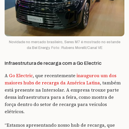
Novidade no mercado brasileiro, Seres M7 é mostrado no estande
da Bel Energy. Foto: Rubens Morelli/Canal VE
Infraestrutura de recarga com a Go Electric
A
Go Electric
, que recentemente
inaugurou um dos
maiores hubs de recarga da América Latina
, também
está presente na Intersolar. A empresa trouxe parte
dessa infraestrutura para a feira, como mostra de
força dentro do setor de recarga para veículos
elétricos.
“Estamos apresentando nosso hub de recarga, que