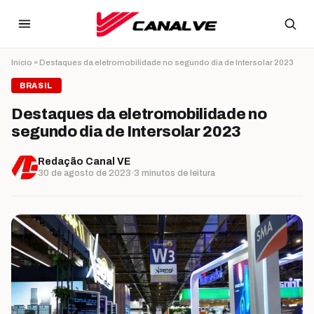
Ir para o conteúdo
Início
»
Destaques da eletromobilidade no segundo dia de Intersolar 2023
BRASIL
Destaques da eletromobilidade no
segundo dia de Intersolar 2023
Redação Canal VE
30 de agosto de 2023
·
3 minutos de leitura