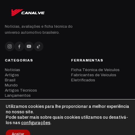
Notícias, avaliações e ficha técnica do
universo automotivo brasileiro.
CATEGORIAS
FERRAMENTAS
Notícias
Ficha Técnica de Veículos
Artigos
Fabricantes de Veículos
Brasil
Eletrificados
Mundo
Artigos Técnicos
Lançamentos
Eventos
Opinião
Utilizamos cookies para lhe proporcionar a melhor experiência
Vídeos
no nosso site.
Pode saber mais sobre quais cookies utilizamos ou desativá-
los nas
configurações
.
Aceitar