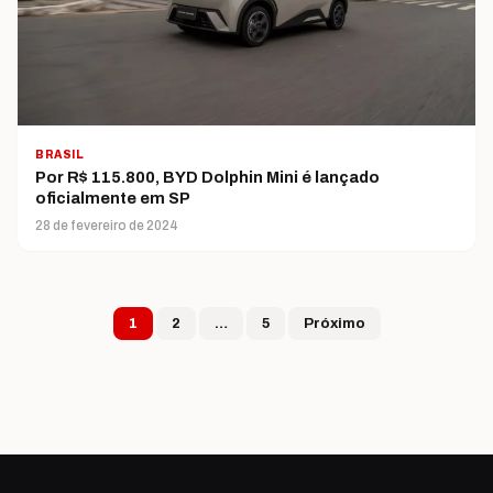
BRASIL
Por R$ 115.800, BYD Dolphin Mini é lançado
oficialmente em SP
28 de fevereiro de 2024
Paginação de post
1
2
…
5
Próximo