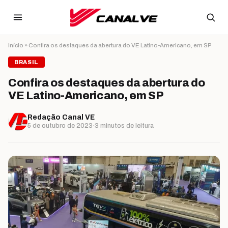
Ir para o conteúdo
Início
»
Confira os destaques da abertura do VE Latino-Americano, em SP
BRASIL
Confira os destaques da abertura do
VE Latino-Americano, em SP
Redação Canal VE
5 de outubro de 2023
·
3 minutos de leitura