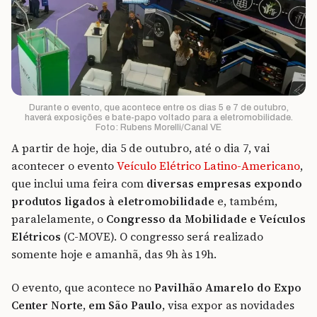
Durante o evento, que acontece entre os dias 5 e 7 de outubro,
haverá exposições e bate-papo voltado para a eletromobilidade.
Foto: Rubens Morelli/Canal VE
A partir de hoje, dia 5 de outubro, até o dia 7, vai
acontecer o evento
Veículo Elétrico Latino-Americano
,
que inclui uma feira com
diversas empresas expondo
produtos ligados à eletromobilidade
e, também,
paralelamente, o
Congresso da Mobilidade e Veículos
Elétricos
(C-MOVE). O congresso será realizado
somente hoje e amanhã, das 9h às 19h.
O evento, que acontece no
Pavilhão Amarelo do Expo
Center Norte
,
em São Paulo
, visa expor as novidades