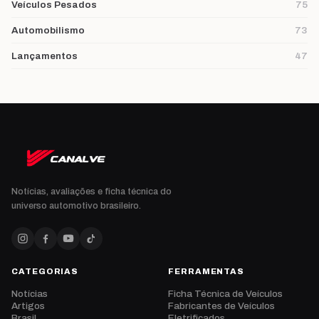
Veículos Pesados
75
Automobilismo
73
Lançamentos
47
Notícias, avaliações e ficha técnica do
universo automotivo brasileiro.
CATEGORIAS
FERRAMENTAS
Notícias
Ficha Técnica de Veículos
Artigos
Fabricantes de Veículos
Brasil
Eletrificados