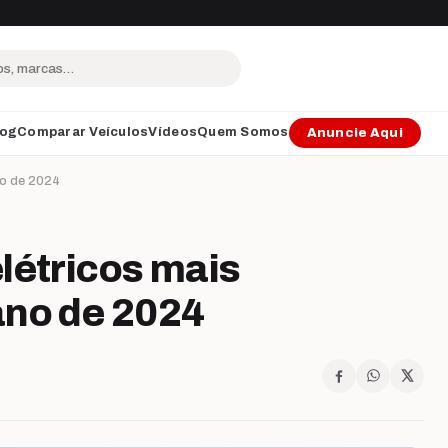
log
Comparar Veículos
Vídeos
Quem Somos
Anuncie Aqui
no de 2024
létricos mais
ano de 2024