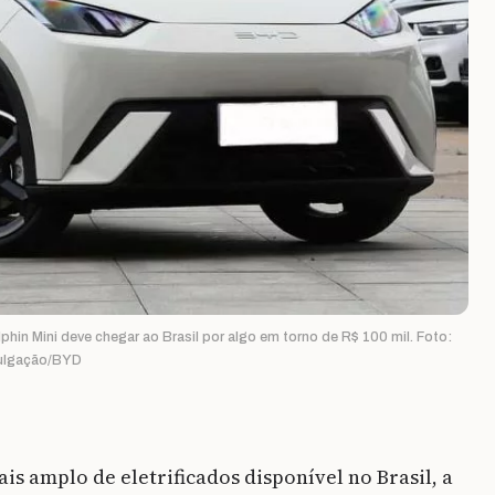
in Mini deve chegar ao Brasil por algo em torno de R$ 100 mil. Foto:
ulgação/BYD
s amplo de eletrificados disponível no Brasil, a