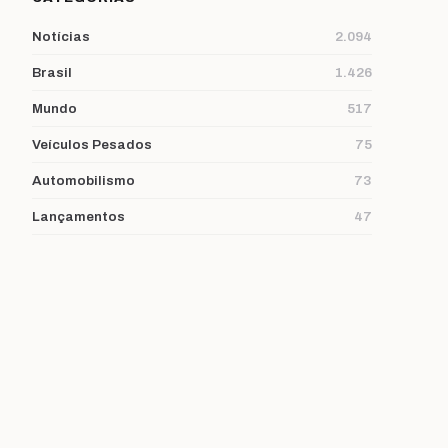
Notícias
2.094
Brasil
1.426
Mundo
517
Veículos Pesados
75
Automobilismo
73
Lançamentos
47