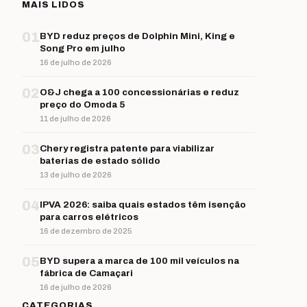
MAIS LIDOS
01
BYD reduz preços de Dolphin Mini, King e
Song Pro em julho
16 de julho de 2026
02
O&J chega a 100 concessionárias e reduz
preço do Omoda 5
11 de julho de 2026
03
Chery registra patente para viabilizar
baterias de estado sólido
13 de julho de 2026
04
IPVA 2026: saiba quais estados têm isenção
para carros elétricos
16 de dezembro de 2025
05
BYD supera a marca de 100 mil veículos na
fábrica de Camaçari
16 de julho de 2026
CATEGORIAS