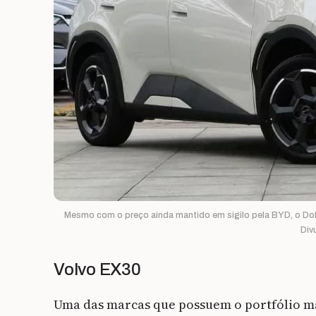
Mesmo com o preço ainda mantido em sigilo pela BYD, o Dolph
Div
Volvo EX30
Uma das marcas que possuem o portfólio mai