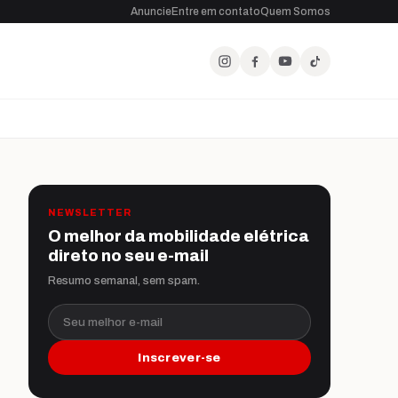
Anuncie
Entre em contato
Quem Somos
NEWSLETTER
O melhor da mobilidade elétrica
direto no seu e-mail
Resumo semanal, sem spam.
Seu melhor e-mail
Inscrever-se