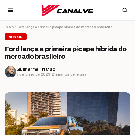
Ir para o conteúdo
Início
»
Ford lança a primeira picape híbrida do mercado brasileiro
BRASIL
Ford lança a primeira picape híbrida do
mercado brasileiro
Guilherme Tristão
5 de junho de 2023
·
2 minutos de leitura