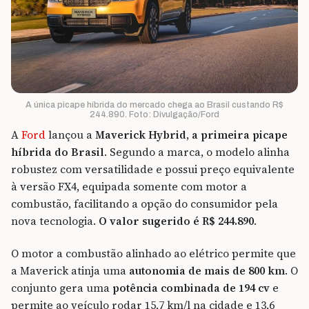
A única picape híbrida do mercado chega ao Brasil custando R$
244.890. Foto: Divulgação/Ford
A
Ford
lançou a
Maverick Hybrid
,
a primeira picape
híbrida do Brasil
. Segundo a marca, o modelo alinha
robustez com versatilidade e possui preço equivalente
à versão FX4, equipada somente com motor a
combustão, facilitando a opção do consumidor pela
nova tecnologia.
O valor sugerido é R$ 244.890
.
O motor a combustão alinhado ao elétrico permite que
a Maverick atinja uma
autonomia de mais de 800 km
. O
conjunto gera uma
potência combinada de 194 cv
e
permite ao veículo rodar 15,7 km/l na cidade e 13,6