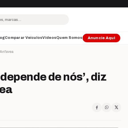
log
Comparar Veículos
Vídeos
Quem Somos
Anuncie Aqui
a Anfavea
, depende de nós’, diz
vea