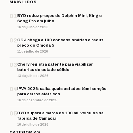
MAIS LIDOS
01
BYD reduz preços de Dolphin Mini, King e
Song Pro em julho
16 de julho de 2026
02
O&J chega a 100 concessionárias e reduz
preço do Omoda 5
11 de julho de 2026
03
Chery registra patente para viabilizar
baterias de estado sólido
13 de julho de 2026
04
IPVA 2026: saiba quais estados têm isenção
para carros elétricos
16 de dezembro de 2025
05
BYD supera a marca de 100 mil veículos na
fábrica de Camaçari
16 de julho de 2026
CATEGORIAS