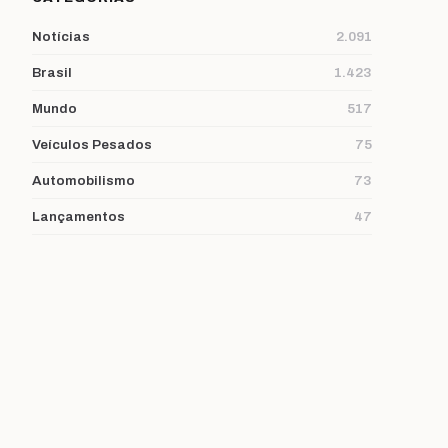
Notícias
2.091
Brasil
1.423
Mundo
517
Veículos Pesados
75
Automobilismo
73
Lançamentos
47