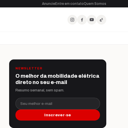
Anuncie
Entre em contato
Quem Somos
NEWSLETTER
O melhor da mobilidade elétrica
direto no seu e-mail
Resumo semanal, sem spam.
Seu melhor e-mail
Inscrever-se