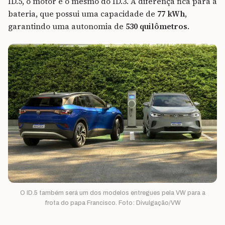
ID.5, o motor é o mesmo do ID.3. A diferença fica para a
bateria, que possui uma capacidade de
77 kWh
,
garantindo uma autonomia de
530 quilômetros
.
O ID.5 também será um dos modelos entregues pela VW para a
frota do papa Francisco. Foto: Divulgação/VW