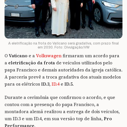
A eletrificação na frota do Vaticano será gradativa, com prazo final
em 2030. Foto: Divulgação/VW
O
Vaticano
e a
Volkswagen
firmaram um acordo para
a
eletrificação da frota
de veículos utilizados pelo
papa Francisco e demais autoridades da igreja católica.
A parceria prevê a troca gradativa dos atuais modelos
para os elétricos
ID.3
,
ID.4
e
ID.5
.
Durante a cerimônia que confirmou o acordo, e que
contou com a presença do papa Francisco, a
montadora alemã realizou a entrega de dois veículos,
um ID.3 e um ID.4, em sua versão top de linha,
Pro
Performance
.