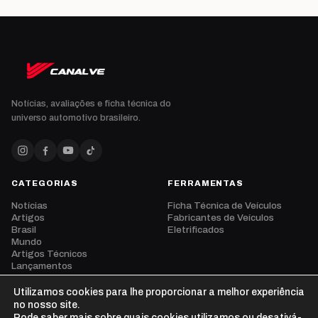
Notícias, avaliações e ficha técnica do
universo automotivo brasileiro.
CATEGORIAS
FERRAMENTAS
Notícias
Ficha Técnica de Veículos
Artigos
Fabricantes de Veículos
Brasil
Eletrificados
Mundo
Artigos Técnicos
Lançamentos
Eventos
Opinião
Utilizamos cookies para lhe proporcionar a melhor experiência
Vídeos
no nosso site.
Pode saber mais sobre quais cookies utilizamos ou desativá-