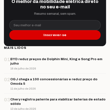
O melhor da mobilidade elétrica direto
no seu e-mail
Resumo semanal, sem spam.
Seu melhor e-mail
Inscrever-se
MAIS LIDOS
01
BYD reduz preços de Dolphin Mini, King e Song Pro em
julho
16 de julho de 2026
02
O&J chega a 100 concessionárias e reduz preço do
Omoda 5
11 de julho de 2026
03
Chery registra patente para viabilizar baterias de estado
sólido
13 de julho de 2026