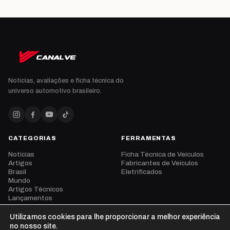
Notícias, avaliações e ficha técnica do
universo automotivo brasileiro.
CATEGORIAS
FERRAMENTAS
Notícias
Ficha Técnica de Veículos
Artigos
Fabricantes de Veículos
Brasil
Eletrificados
Mundo
Artigos Técnicos
Lançamentos
Eventos
Opinião
Utilizamos cookies para lhe proporcionar a melhor experiência
Vídeos
no nosso site.