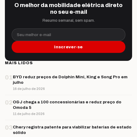
O melhor da mobilidade elétrica direto
no seu e-mail
Resumo semanal, sem spam.
Seu melhor e-mail
Inscrever-se
MAIS LIDOS
01
BYD reduz preços de Dolphin Mini, King e Song Pro em
julho
16 de julho de 2026
02
O&J chega a 100 concessionárias e reduz preço do
Omoda 5
11 de julho de 2026
03
Chery registra patente para viabilizar baterias de estado
sólido