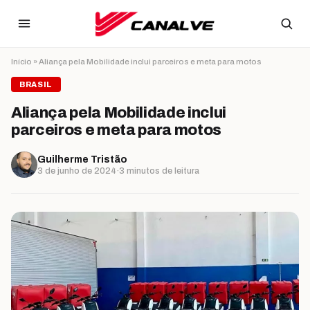
Ir para o conteúdo
Início
»
Aliança pela Mobilidade inclui parceiros e meta para motos
BRASIL
Aliança pela Mobilidade inclui
parceiros e meta para motos
Guilherme Tristão
3 de junho de 2024
·
3 minutos de leitura