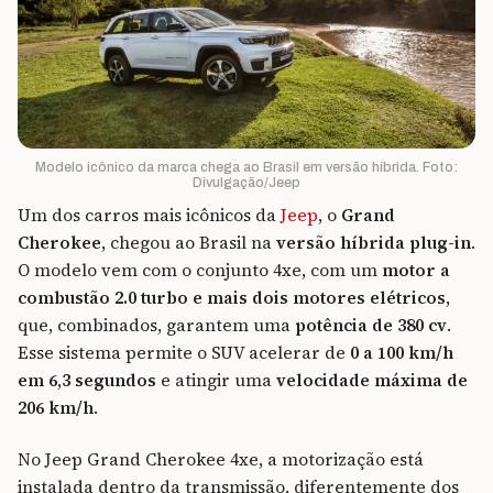
Modelo icônico da marca chega ao Brasil em versão híbrida. Foto:
Divulgação/Jeep
Um dos carros mais icônicos da
Jeep
, o
Grand
Cherokee
, chegou ao Brasil na
versão híbrida plug-in
.
O modelo vem com o conjunto 4xe, com um
motor a
combustão 2.0 turbo e mais dois motores elétricos
,
que, combinados, garantem uma
potência de 380 cv
.
Esse sistema permite o SUV acelerar de
0 a 100 km/h
em 6,3 segundos
e atingir uma
velocidade máxima de
206 km/h
.
No Jeep Grand Cherokee 4xe, a motorização está
instalada dentro da transmissão, diferentemente dos