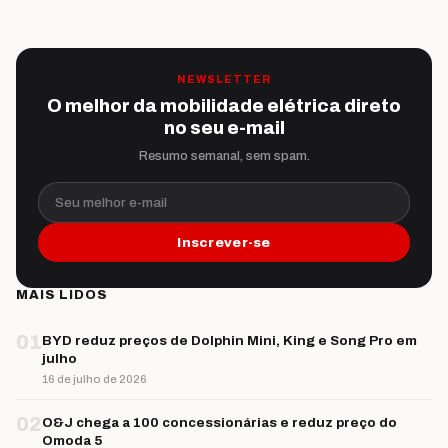
NEWSLETTER
O melhor da mobilidade elétrica direto
no seu e-mail
Resumo semanal, sem spam.
Seu melhor e-mail
Inscrever-se
MAIS LIDOS
01
BYD reduz preços de Dolphin Mini, King e Song Pro em
julho
16 de julho de 2026
02
O&J chega a 100 concessionárias e reduz preço do
Omoda 5