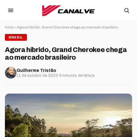
Ir para o conteúdo
Início
»
Agora híbrido, Grand Cherokee chega ao mercado brasileiro
BRASIL
Agora híbrido, Grand Cherokee chega
ao mercado brasileiro
Guilherme Tristão
11 de outubro de 2023
·
3 minutos de leitura