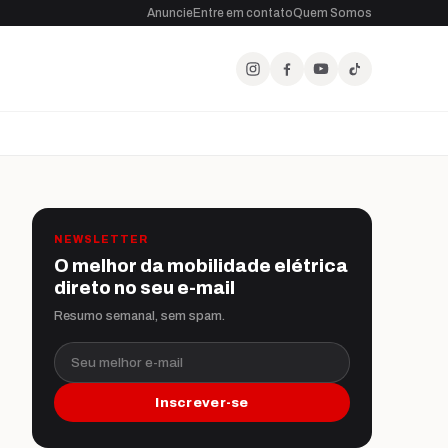
Anuncie
Entre em contato
Quem Somos
NEWSLETTER
O melhor da mobilidade elétrica
direto no seu e-mail
Resumo semanal, sem spam.
Seu melhor e-mail
Inscrever-se