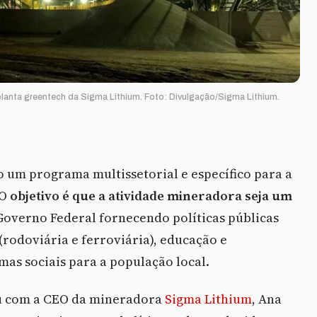
nta greentech da Sigma Lithium. Foto: Divulgação/Sigma Lithium.
 um programa multissetorial e específico para a
 O
objetivo é que a atividade mineradora seja um
Governo Federal fornecendo políticas públicas
rodoviária e ferroviária), educação e
as sociais para a população local.
iu com a CEO da mineradora
Sigma Lithium
, Ana