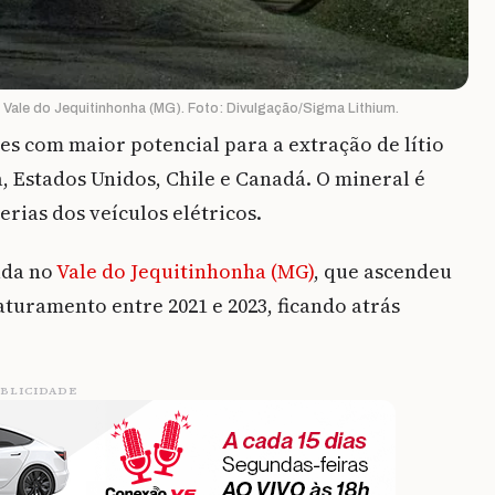
o Vale do Jequitinhonha (MG). Foto: Divulgação/Sigma Lithium.
es com maior potencial para a extração de lítio
 Estados Unidos, Chile e Canadá. O mineral é
rias dos veículos elétricos.
ada no
Vale do Jequitinhonha (MG)
, que ascendeu
aturamento entre 2021 e 2023, ficando atrás
BLICIDADE