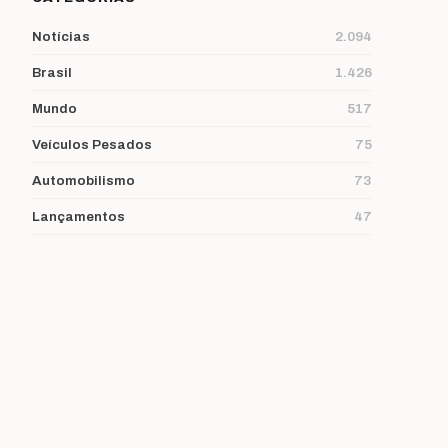
Notícias
2.094
Brasil
1.426
Mundo
517
Veículos Pesados
75
Automobilismo
73
Lançamentos
47