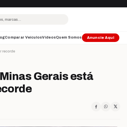
log
Comparar Veículos
Vídeos
Quem Somos
Anuncie Aqui
ir recorde
 Minas Gerais está
recorde