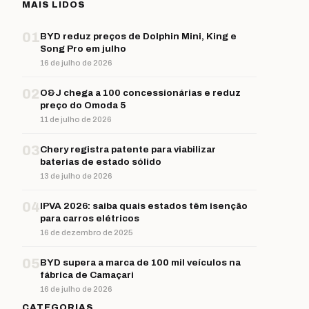
MAIS LIDOS
01
BYD reduz preços de Dolphin Mini, King e
Song Pro em julho
16 de julho de 2026
02
O&J chega a 100 concessionárias e reduz
preço do Omoda 5
11 de julho de 2026
03
Chery registra patente para viabilizar
baterias de estado sólido
13 de julho de 2026
04
IPVA 2026: saiba quais estados têm isenção
para carros elétricos
16 de dezembro de 2025
05
BYD supera a marca de 100 mil veículos na
fábrica de Camaçari
16 de julho de 2026
CATEGORIAS