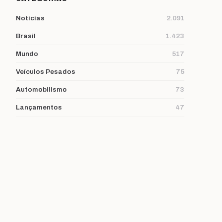
Notícias
2.091
Brasil
1.423
Mundo
517
Veículos Pesados
75
Automobilismo
73
Lançamentos
47