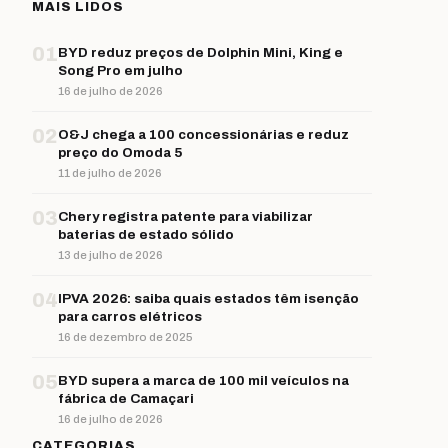
MAIS LIDOS
01
BYD reduz preços de Dolphin Mini, King e
Song Pro em julho
16 de julho de 2026
02
O&J chega a 100 concessionárias e reduz
preço do Omoda 5
11 de julho de 2026
03
Chery registra patente para viabilizar
baterias de estado sólido
13 de julho de 2026
04
IPVA 2026: saiba quais estados têm isenção
para carros elétricos
16 de dezembro de 2025
05
BYD supera a marca de 100 mil veículos na
fábrica de Camaçari
16 de julho de 2026
CATEGORIAS