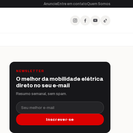
Anuncie
Entre em contato
Quem Somos
NEWSLETTER
O melhor da mobilidade elétrica
direto no seu e-mail
Resumo semanal, sem spam.
Seu melhor e-mail
Inscrever-se