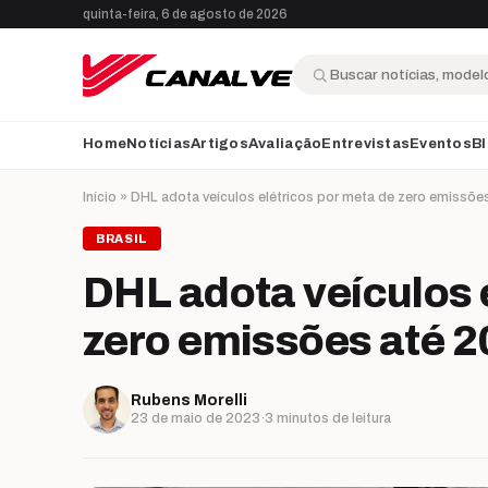
Ir para o conteúdo
quinta-feira, 6 de agosto de 2026
Buscar
Home
Notícias
Artigos
Avaliação
Entrevistas
Eventos
B
Início
»
DHL adota veículos elétricos por meta de zero emissõe
BRASIL
DHL adota veículos 
zero emissões até 
Rubens Morelli
23 de maio de 2023
·
3 minutos de leitura