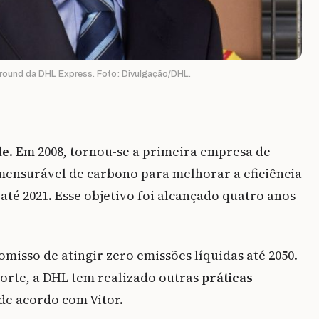
ground da DHL Express. Foto: Divulgação/DHL.
de
. Em 2008, tornou-se a prime
ira empresa de
ensurável de carbono para melhorar a eficiência
 até 2021. Esse objetivo foi alcançado quatro anos
isso de atingir zero emissões líquidas até 2050.
porte, a DHL tem realizado outras
práticas
de acordo com Vitor.