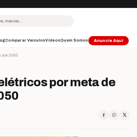
log
Comparar Veículos
Vídeos
Quem Somos
Anuncie Aqui
s até 2050
elétricos por meta de
2050