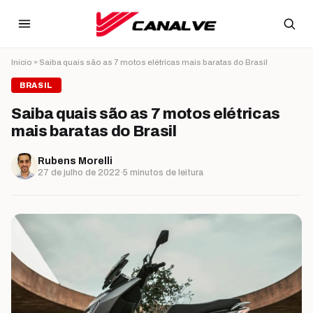
Ir para o conteúdo
Início
»
Saiba quais são as 7 motos elétricas mais baratas do Brasil
BRASIL
Saiba quais são as 7 motos elétricas
mais baratas do Brasil
Rubens Morelli
27 de julho de 2022
·
5 minutos de leitura