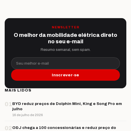
NEWSLETTER
O melhor da mobilidade elétrica direto
no seu e-mail
Resumo semanal, sem spam.
Seu melhor e-mail
Inscrever-se
MAIS LIDOS
01
BYD reduz preços de Dolphin Mini, King e Song Pro em
julho
16 de julho de 2026
02
O&J chega a 100 concessionárias e reduz preço do