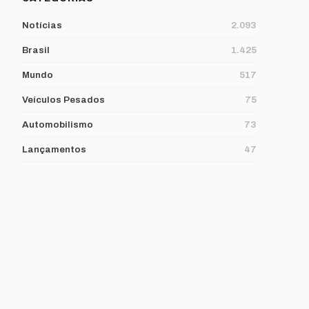
Notícias
2.093
Brasil
1.425
Mundo
517
Veículos Pesados
75
Automobilismo
73
Lançamentos
47