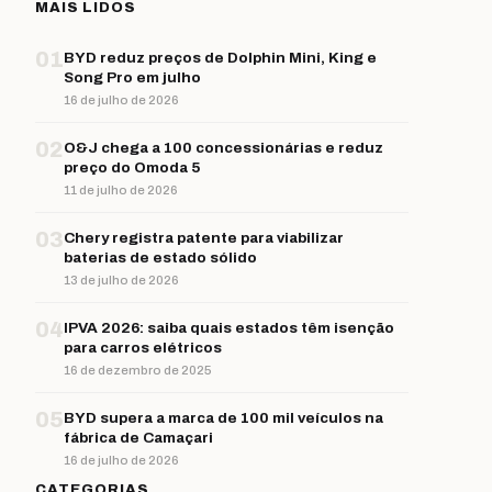
MAIS LIDOS
01
BYD reduz preços de Dolphin Mini, King e
Song Pro em julho
16 de julho de 2026
02
O&J chega a 100 concessionárias e reduz
preço do Omoda 5
11 de julho de 2026
03
Chery registra patente para viabilizar
baterias de estado sólido
13 de julho de 2026
04
IPVA 2026: saiba quais estados têm isenção
para carros elétricos
16 de dezembro de 2025
05
BYD supera a marca de 100 mil veículos na
fábrica de Camaçari
16 de julho de 2026
CATEGORIAS