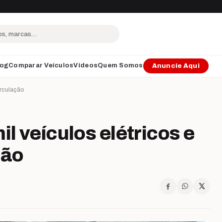
log
Comparar Veículos
Vídeos
Quem Somos
Anuncie Aqui
irculação
il veículos elétricos e
ção