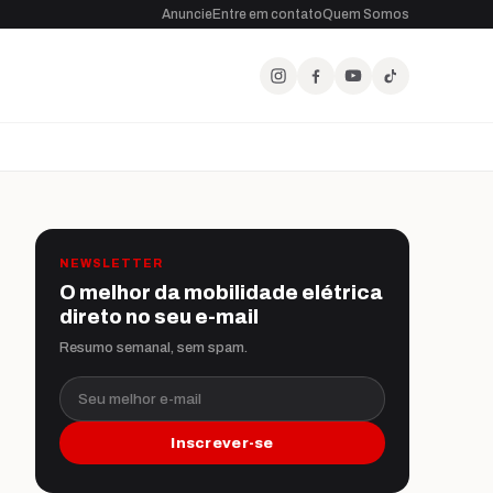
Anuncie
Entre em contato
Quem Somos
NEWSLETTER
O melhor da mobilidade elétrica
direto no seu e-mail
Resumo semanal, sem spam.
Seu melhor e-mail
Inscrever-se