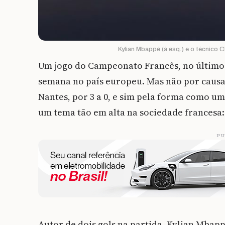
Kylian Mbappé (à esq.) e o técnico 
Um jogo do Campeonato Francês, no último
semana no país europeu. Mas não por causa
Nantes, por 3 a 0, e sim pela forma como um
um tema tão em alta na sociedade francesa:
PU
Autor de dois gols na partida, Kylian Mba