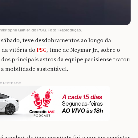
Christophe Galtier, do PSG. Foto: Reprodução.
 sábado, teve desdobramentos ao longo da
 da vitória do
PSG
, time de Neymar Jr., sobre o
 dos principais astros da equipe parisiense tratou
 a mobilidade sustentável.
BLICIDADE
ppé zombou de uma pergunta feita por um repórter