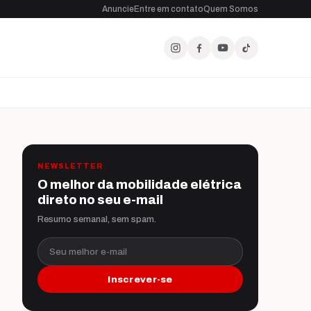
Anuncie
Entre em contato
Quem Somos
NEWSLETTER
O melhor da mobilidade elétrica
direto no seu e-mail
Resumo semanal, sem spam.
Seu melhor e-mail
Inscrever-se