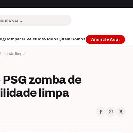
log
Comparar Veículos
Vídeos
Quem Somos
Anuncie Aqui
ilidade limpa
o PSG zomba de
lidade limpa