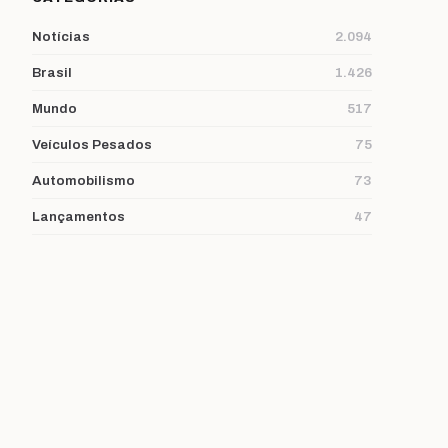
Notícias
2.094
Brasil
1.426
Mundo
517
Veículos Pesados
75
Automobilismo
73
Lançamentos
47