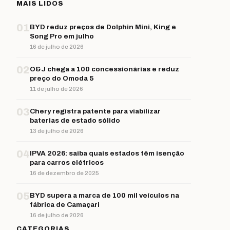
MAIS LIDOS
01
BYD reduz preços de Dolphin Mini, King e
Song Pro em julho
16 de julho de 2026
02
O&J chega a 100 concessionárias e reduz
preço do Omoda 5
11 de julho de 2026
03
Chery registra patente para viabilizar
baterias de estado sólido
13 de julho de 2026
04
IPVA 2026: saiba quais estados têm isenção
para carros elétricos
16 de dezembro de 2025
05
BYD supera a marca de 100 mil veículos na
fábrica de Camaçari
16 de julho de 2026
CATEGORIAS