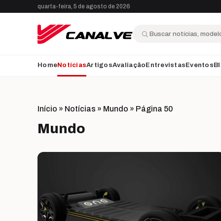
Ir para o conteúdo
quarta-feira, 5 de agosto de 2026
Buscar
Home
Notícias
Artigos
Avaliação
Entrevistas
Eventos
B
Início
»
Notícias
»
Mundo
»
Página 50
Mundo