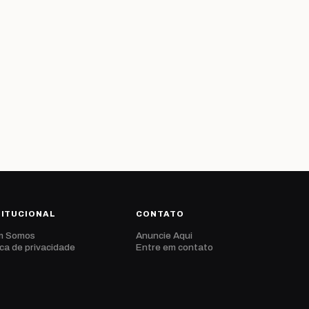
s
TITUCIONAL
CONTATO
m Somos
Anuncie Aqui
ica de privacidade
Entre em contato