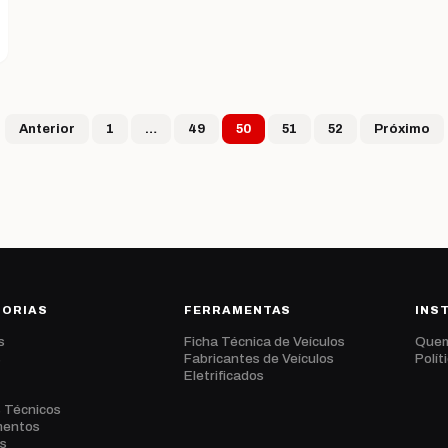
Paginação de post
Anterior
1
…
49
50
51
52
Próximo
GORIAS
FERRAMENTAS
INS
s
Ficha Técnica de Veículos
Que
s
Fabricantes de Veículos
Polít
Eletrificados
s Técnicos
mentos
s