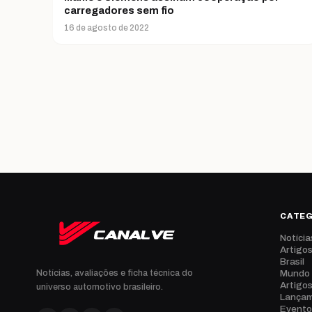
carregadores sem fio
16 de agosto de 2022
CATE
Notícia
Artigo
Brasil
Mundo
Notícias, avaliações e ficha técnica do
Artigo
universo automotivo brasileiro.
Lança
Evento