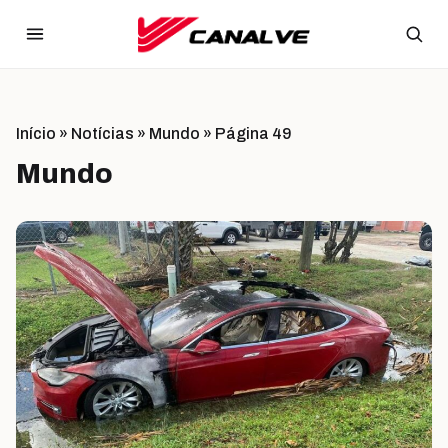
Ir para o conteúdo
Início
»
Notícias
»
Mundo
»
Página 49
Mundo