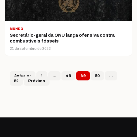
MUNDO
Secretário-geral da ONU lança ofensiva contra
combustíveis fósseis
21 de setembro de 2022
Paginação de post
Anterior
1
…
48
49
50
…
52
Próximo