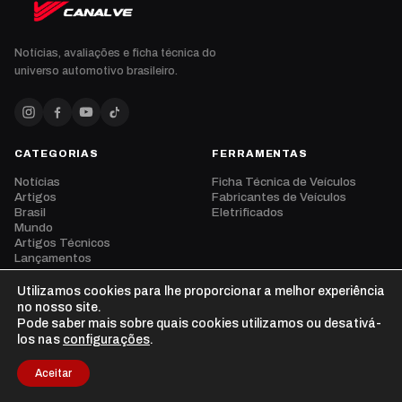
Notícias, avaliações e ficha técnica do
universo automotivo brasileiro.
CATEGORIAS
FERRAMENTAS
Notícias
Ficha Técnica de Veículos
Artigos
Fabricantes de Veículos
Brasil
Eletrificados
Mundo
Artigos Técnicos
Lançamentos
Eventos
Opinião
Utilizamos cookies para lhe proporcionar a melhor experiência
Vídeos
no nosso site.
Pode saber mais sobre quais cookies utilizamos ou desativá-
los nas
configurações
.
Aceitar
© 2026 CanalVE. Todos os direitos reservados.
Privacidade