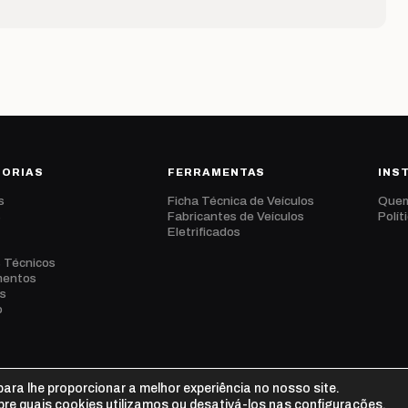
GORIAS
FERRAMENTAS
INS
s
Ficha Técnica de Veículos
Que
s
Fabricantes de Veículos
Polít
Eletrificados
s Técnicos
mentos
s
o
ara lhe proporcionar a melhor experiência no nosso site.
re quais cookies utilizamos ou desativá-los nas
configurações
.