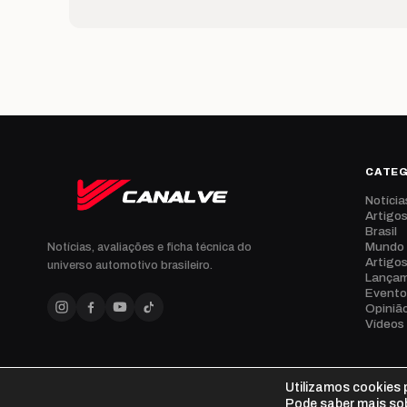
CATE
Notícia
Artigo
Brasil
Mundo
Notícias, avaliações e ficha técnica do
Artigo
universo automotivo brasileiro.
Lança
Evento
Opiniã
Vídeos
Utilizamos cookies p
© 2026 CanalVE. Todos os direitos reservados.
Pode saber mais sob