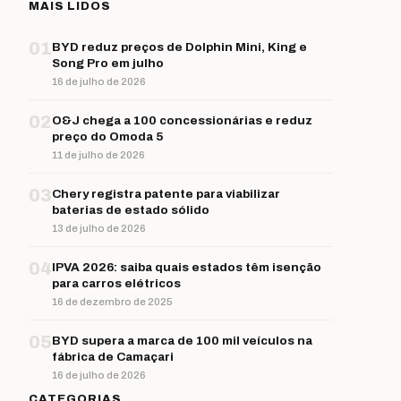
MAIS LIDOS
01
BYD reduz preços de Dolphin Mini, King e
Song Pro em julho
16 de julho de 2026
02
O&J chega a 100 concessionárias e reduz
preço do Omoda 5
11 de julho de 2026
03
Chery registra patente para viabilizar
baterias de estado sólido
13 de julho de 2026
04
IPVA 2026: saiba quais estados têm isenção
para carros elétricos
16 de dezembro de 2025
05
BYD supera a marca de 100 mil veículos na
fábrica de Camaçari
16 de julho de 2026
CATEGORIAS