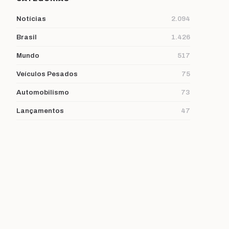
Notícias
2.094
Brasil
1.426
Mundo
517
Veículos Pesados
75
Automobilismo
73
Lançamentos
47