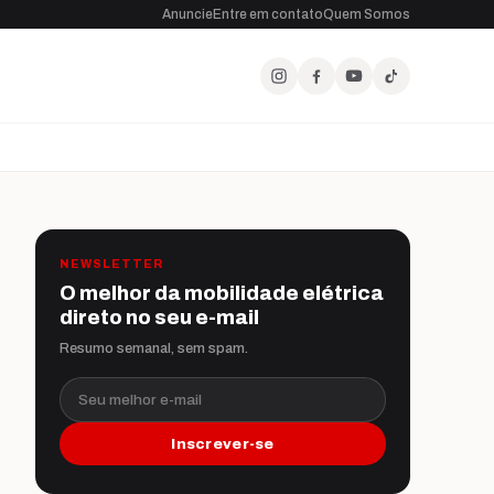
Anuncie
Entre em contato
Quem Somos
NEWSLETTER
O melhor da mobilidade elétrica
direto no seu e-mail
Resumo semanal, sem spam.
Seu melhor e-mail
Inscrever-se