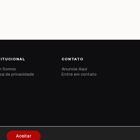
TITUCIONAL
CONTATO
m Somos
Anuncie Aqui
ica de privacidade
Entre em contato
Aceitar
Privacidade