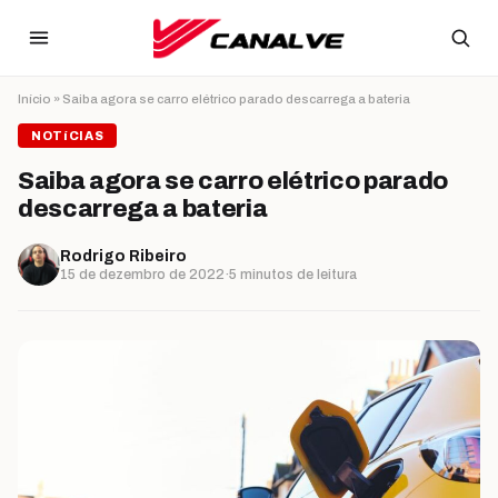
Ir para o conteúdo
Início
»
Saiba agora se carro elétrico parado descarrega a bateria
NOTíCIAS
Saiba agora se carro elétrico parado
descarrega a bateria
Rodrigo Ribeiro
15 de dezembro de 2022
·
5 minutos de leitura