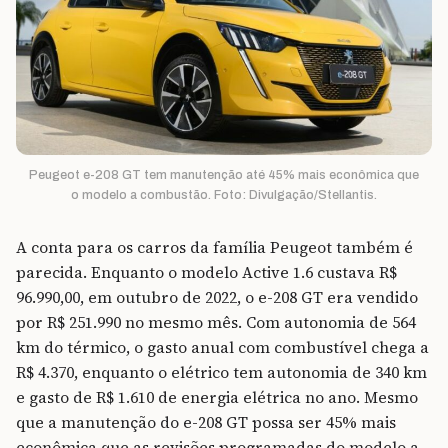
Peugeot e-208 GT tem manutenção até 45% mais econômica que
o modelo a combustão. Foto: Divulgação/Stellantis.
A conta para os carros da família Peugeot também é
parecida. Enquanto o modelo Active 1.6 custava R$
96.990,00, em outubro de 2022, o e-208 GT era vendido
por R$ 251.990 no mesmo mês. Com autonomia de 564
km do térmico, o gasto anual com combustível chega a
R$ 4.370, enquanto o elétrico tem autonomia de 340 km
e gasto de R$ 1.610 de energia elétrica no ano. Mesmo
que a manutenção do e-208 GT possa ser 45% mais
econômica que as revisões programadas do modelo a