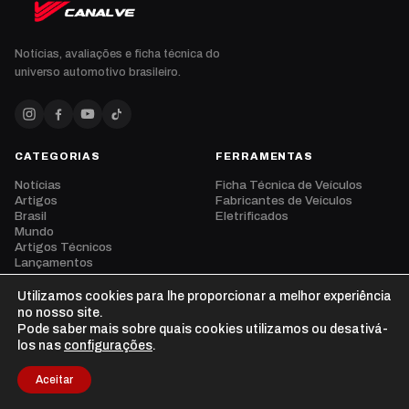
Notícias, avaliações e ficha técnica do
universo automotivo brasileiro.
CATEGORIAS
FERRAMENTAS
Notícias
Ficha Técnica de Veículos
Artigos
Fabricantes de Veículos
Brasil
Eletrificados
Mundo
Artigos Técnicos
Lançamentos
Eventos
Opinião
Utilizamos cookies para lhe proporcionar a melhor experiência
Vídeos
no nosso site.
Pode saber mais sobre quais cookies utilizamos ou desativá-
los nas
configurações
.
Aceitar
© 2026 CanalVE. Todos os direitos reservados.
Privacidade