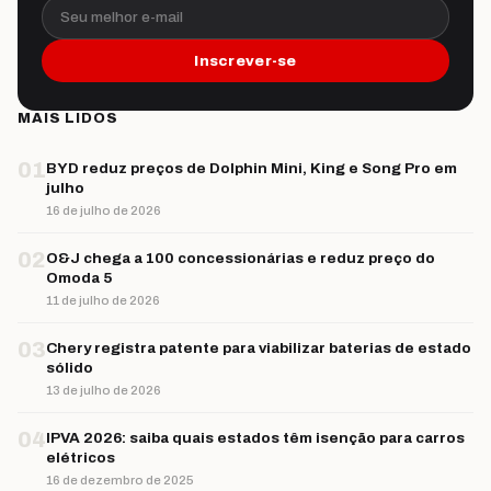
Seu melhor e-mail
Inscrever-se
MAIS LIDOS
01
BYD reduz preços de Dolphin Mini, King e Song Pro em
julho
16 de julho de 2026
02
O&J chega a 100 concessionárias e reduz preço do
Omoda 5
11 de julho de 2026
03
Chery registra patente para viabilizar baterias de estado
sólido
13 de julho de 2026
04
IPVA 2026: saiba quais estados têm isenção para carros
elétricos
16 de dezembro de 2025