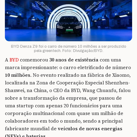
BYD Denza Z9 foi o carro de número 10 milhões a ser produzido
pela greentech. Foto: Divulgação/BYD.
A
BYD
comemorou
30 anos de existência
com uma
marca impressionante: o carro eletrificado de número
10 milhões
. No evento realizado na fábrica de Xiaomo,
localizada na Zona de Cooperação Especial Shenzhen-
Shanwei, na China, o CEO da BYD, Wang Chuanfu, falou
sobre a transformação da empresa, que passou de
uma startup com apenas 20 funcionários para uma
corporação multinacional com quase um milhão de
colaboradores em todo o mundo, sendo a principal
fabricante mundial de
veículos de novas energias
(NEVs)
e
baterias
.