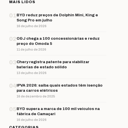
MAIS LIDOS
01
BYD reduz preços de Dolphin Mini, King e
Song Pro em julho
16 de julho de 2026
02
O&J chega a 100 concessionárias e reduz
preço do Omoda 5
11 de julho de 2026
03
Chery registra patente para viabilizar
baterias de estado sólido
13 de julho de 2026
04
IPVA 2026: saiba quais estados têm isenção
para carros elétricos
16 de dezembro de 2025
05
BYD supera a marca de 100 mil veículos na
fábrica de Camaçari
16 de julho de 2026
CATEGORIAS