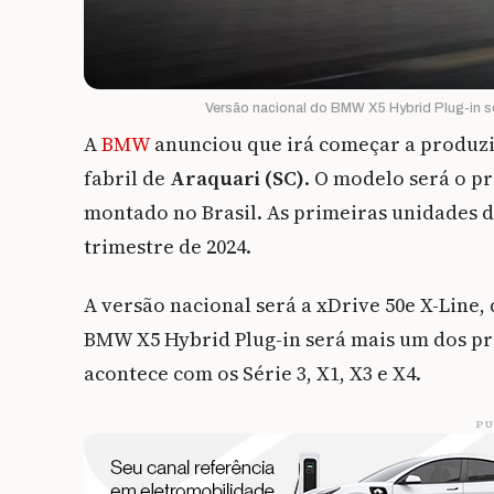
Versão nacional do BMW X5 Hybrid Plug-in s
A
BMW
anunciou que irá começar a produz
fabril de
Araquari (SC)
. O modelo será o p
montado no Brasil. As primeiras unidades d
trimestre de 2024.
A versão nacional será a xDrive 50e X-Line,
BMW X5 Hybrid Plug-in será mais um dos pro
acontece com os Série 3, X1, X3 e X4.
PU