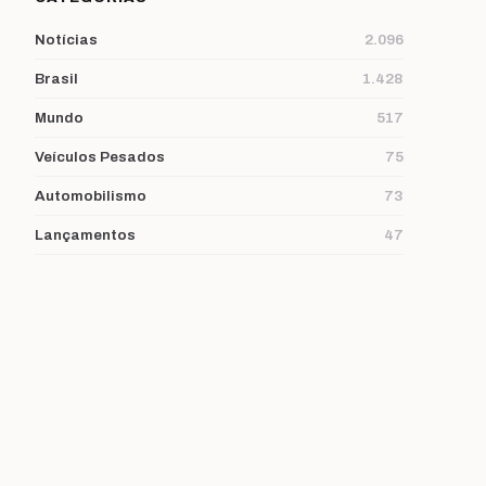
Notícias
2.096
Brasil
1.428
Mundo
517
Veículos Pesados
75
Automobilismo
73
Lançamentos
47