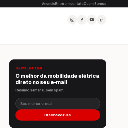
Anuncie
Entre em contato
Quem Somos
NEWSLETTER
O melhor da mobilidade elétrica
direto no seu e-mail
Resumo semanal, sem spam.
Seu melhor e-mail
Inscrever-se