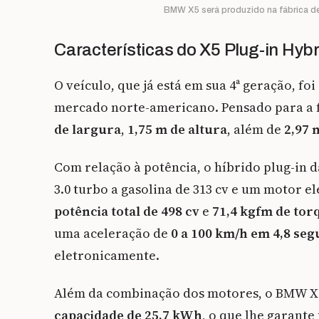
BMW X5 será produzido na fábrica d
Características do X5 Plug-in Hybr
O veículo, que já está em sua 4ª geração, fo
mercado norte-americano. Pensado para a 
de largura
,
1,75 m de altura
, além de
2,97 
Com relação à potência, o híbrido plug-i
3.0 turbo a gasolina de 313 cv e um motor el
potência total de 498 cv
e
71,4 kgfm de tor
uma aceleração de
0 a 100 km/h em 4,8 se
eletronicamente.
Além da combinação dos motores, o BMW X5
capacidade de 25,7 kWh
, o que lhe garante