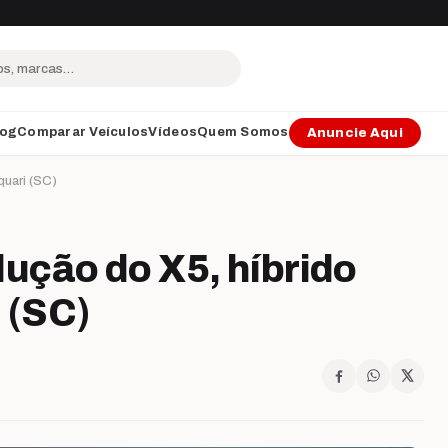
log
Comparar Veículos
Vídeos
Quem Somos
Anuncie Aqui
quari (SC)
ução do X5, híbrido
 (SC)