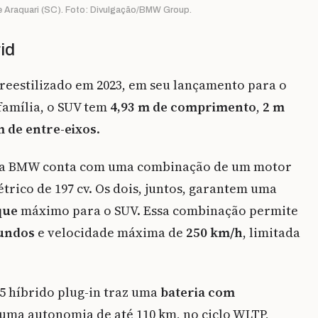
e Araquari (SC). Foto: Divulgação/BMW Group.
id
i reestilizado em 2023, em seu lançamento para o
família, o SUV tem
4,93 m de comprimento
,
2 m
m de entre-eixos
.
n da BMW conta com uma combinação de um motor
étrico de 197 cv. Os dois, juntos, garantem uma
que
máximo para o SUV. Essa combinação permite
gundos
e velocidade máxima de
250 km/h
, limitada
 híbrido plug-in traz uma
bateria com
 uma autonomia de até 110 km, no ciclo WLTP,