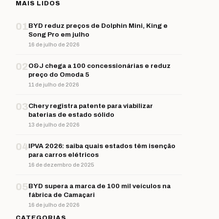
MAIS LIDOS
01
BYD reduz preços de Dolphin Mini, King e
Song Pro em julho
16 de julho de 2026
02
O&J chega a 100 concessionárias e reduz
preço do Omoda 5
11 de julho de 2026
03
Chery registra patente para viabilizar
baterias de estado sólido
13 de julho de 2026
04
IPVA 2026: saiba quais estados têm isenção
para carros elétricos
16 de dezembro de 2025
05
BYD supera a marca de 100 mil veículos na
fábrica de Camaçari
16 de julho de 2026
CATEGORIAS