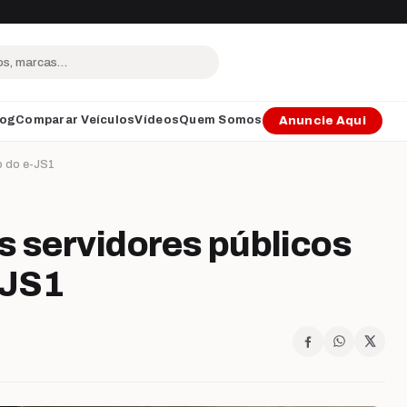
log
Comparar Veículos
Vídeos
Quem Somos
Anuncie Aqui
ão do e-JS1
s servidores públicos
-JS1