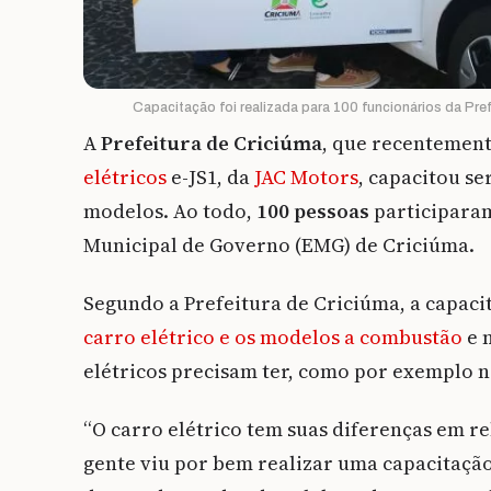
Capacitação foi realizada para 100 funcionários da Pref
A
Prefeitura de Criciúma
, que recentemen
elétricos
e-JS1, da
JAC Motors
, capacitou se
modelos. Ao todo,
100 pessoas
participara
Municipal de Governo (EMG) de Criciúma.
Segundo a Prefeitura de Criciúma, a capacit
carro elétrico e os modelos a combustão
e 
elétricos precisam ter, como por exemplo n
“O carro elétrico tem suas diferenças em re
gente viu por bem realizar uma capacitação