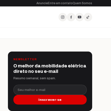
Anuncie
Entre em contato
Quem Somos
NEWSLETTER
O melhor da mobilidade elétrica
direto no seu e-mail
Resumo semanal, sem spam.
Seu melhor e-mail
Inscrever-se