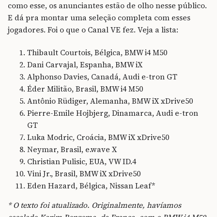
como esse, os anunciantes estão de olho nesse público.
E dá pra montar uma seleção completa com esses
jogadores. Foi o que o Canal VE fez. Veja a lista:
Thibault Courtois, Bélgica, BMW i4 M50
Dani Carvajal, Espanha, BMW iX
Alphonso Davies, Canadá, Audi e-tron GT
Éder Militão, Brasil, BMW i4 M50
Antônio Rüdiger, Alemanha, BMW iX xDrive50
Pierre-Emile Hojbjerg, Dinamarca, Audi e-tron
GT
Luka Modric, Croácia, BMW iX xDrive50
Neymar, Brasil, e.wave X
Christian Pulisic, EUA, VW ID.4
Vini Jr., Brasil, BMW iX xDrive50
Eden Hazard, Bélgica, Nissan Leaf*
* O texto foi atualizado. Originalmente, havíamos