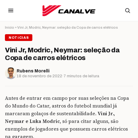
Ir para o conteúdo
Início
»
Vini Jr, Modric, Neymar: seleção da Copa de carros elétricos
NOTíCIAS
Vini Jr, Modric, Neymar: seleção da
Copa de carros elétricos
Rubens Morelli
18 de novembro de 2022
·
7 minutos de leitura
Antes de entrar em campo por suas seleções na Copa
do Mundo do Catar, astros do futebol mundial já
marcaram golaços de sustentabilidade.
Vini Jr.,
Neymar e Luka Modric,
só para citar alguns, são
exemplos de jogadores que possuem carros elétricos
na garagem.