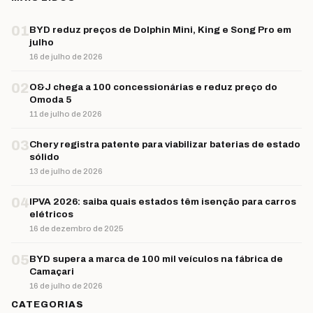
01
BYD reduz preços de Dolphin Mini, King e Song Pro em
julho
16 de julho de 2026
02
O&J chega a 100 concessionárias e reduz preço do
Omoda 5
11 de julho de 2026
03
Chery registra patente para viabilizar baterias de estado
sólido
13 de julho de 2026
04
IPVA 2026: saiba quais estados têm isenção para carros
elétricos
16 de dezembro de 2025
05
BYD supera a marca de 100 mil veículos na fábrica de
Camaçari
16 de julho de 2026
CATEGORIAS