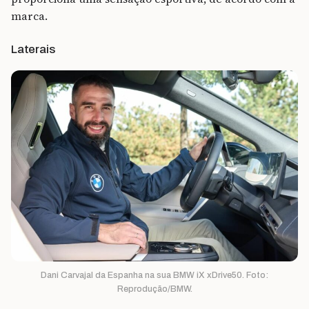
marca.
Laterais
Dani Carvajal da Espanha na sua BMW iX xDrive50. Foto:
Reprodução/BMW.