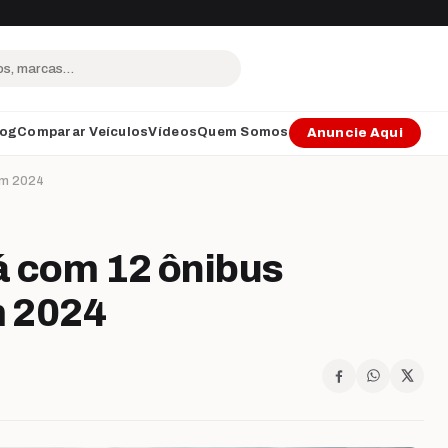
log
Comparar Veículos
Vídeos
Quem Somos
Anuncie Aqui
 em 2024
á com 12 ônibus
m 2024