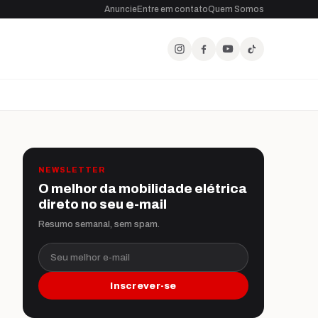
Anuncie
Entre em contato
Quem Somos
NEWSLETTER
O melhor da mobilidade elétrica
direto no seu e-mail
Resumo semanal, sem spam.
Seu melhor e-mail
Inscrever-se