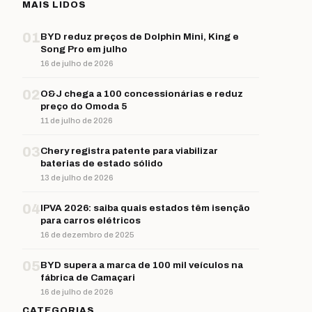
MAIS LIDOS
01
BYD reduz preços de Dolphin Mini, King e
Song Pro em julho
16 de julho de 2026
02
O&J chega a 100 concessionárias e reduz
preço do Omoda 5
11 de julho de 2026
03
Chery registra patente para viabilizar
baterias de estado sólido
13 de julho de 2026
04
IPVA 2026: saiba quais estados têm isenção
para carros elétricos
16 de dezembro de 2025
05
BYD supera a marca de 100 mil veículos na
fábrica de Camaçari
16 de julho de 2026
CATEGORIAS