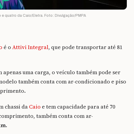
 e quatro da Caio/Eletra. Foto: Divulgação/PMPA
o
é o
Attivi Integral
, que pode transportar até 81
 apenas uma carga, o veículo também pode ser
o modelo também conta com ar-condicionado e piso
mprimento.
m chassi da
Caio
e tem capacidade para até 70
e comprimento, também conta com ar-
km
.