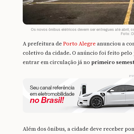
Os novos ônibus elétricos devem ser entregues até abril, 
Foto: 
A prefeitura de
Porto Alegre
anunciou a c
coletivo da cidade. O anúncio foi feito pel
entrar em circulação já no
primeiro semest
PU
Além dos ônibus, a cidade deve receber pon