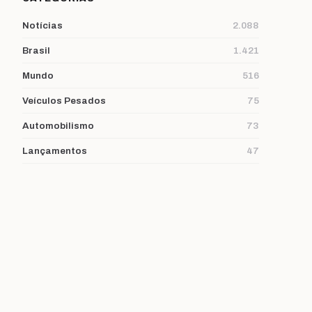
Notícias
2.088
Brasil
1.421
Mundo
516
Veículos Pesados
75
Automobilismo
73
Lançamentos
47