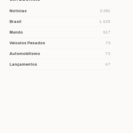
Notícias
2.091
Brasil
1.423
Mundo
517
Veículos Pesados
75
Automobilismo
73
Lançamentos
47