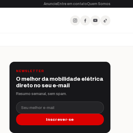
Anuncie
Entre em contato
Quem Somos
NEWSLETTER
O melhor da mobilidade elétrica
direto no seu e-mail
Resumo semanal, sem spam.
Seu melhor e-mail
Inscrever-se