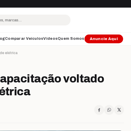
log
Comparar Veículos
Vídeos
Quem Somos
Anuncie Aqui
de elétrica
capacitação voltado
étrica