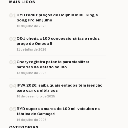
MAIS LIDOS
01
BYD reduz preços de Dolphin Mini, King e
Song Pro em julho
16 de julho de 2026
02
O&J chega a 100 concessionárias e reduz
preço do Omoda 5
11 de julho de 2026
03
Chery registra patente para viabilizar
baterias de estado sólido
13 de julho de 2026
04
IPVA 2026: saiba quais estados têm isenção
para carros elétricos
16 de dezembro de 2025
05
BYD supera a marca de 100 mil veículos na
fábrica de Camaçari
16 de julho de 2026
CATEGORIAS