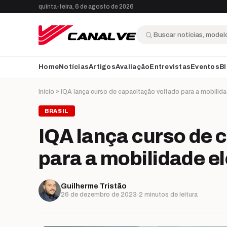
Ir para o conteúdo
quinta-feira, 6 de agosto de 2026
Buscar
Home
Notícias
Artigos
Avaliação
Entrevistas
Eventos
B
Início
»
IQA lança curso de capacitação voltado para a mobilida
BRASIL
IQA lança curso de 
para a mobilidade el
Guilherme Tristão
26 de dezembro de 2023
·
2 minutos de leitura