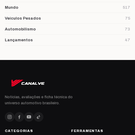
Mundo
517
Veículos Pesados
75
Automobilismo
73
Lançamentos
47
Notícias, avaliações e ficha técnica do
universo automotivo brasileiro.
CATEGORIAS
FERRAMENTAS