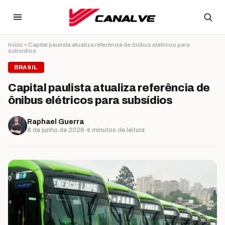
Ir para o conteúdo
Início
»
Capital paulista atualiza referência de ônibus elétricos para
subsídios
BRASIL
Capital paulista atualiza referência de
ônibus elétricos para subsídios
Raphael Guerra
8 de junho de 2026
·
4 minutos de leitura