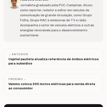
Jornalista graduado pela PUC-Campinas. Atuou
como repórter, redator e editor em veículos de
comunicação de grande circulação, como Grupo
Folha, Grupo RAC e emissoras de TV e rádio.
Acompanha o setor de veículos elétricos e outras
energias renováveis para o desenvolvimento
sustentável.
← ANTERIOR
Capital paulista atualiza referência de ônibus elétricos
para subsídios
PRÓXIMO →
Vammo coloca 200 motos elétricas para venda direta
ao consumidor