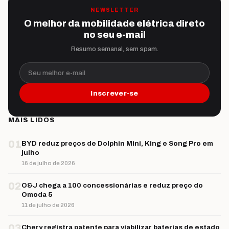
NEWSLETTER
O melhor da mobilidade elétrica direto
no seu e-mail
Resumo semanal, sem spam.
Seu melhor e-mail
Inscrever-se
MAIS LIDOS
01
BYD reduz preços de Dolphin Mini, King e Song Pro em
julho
16 de julho de 2026
02
O&J chega a 100 concessionárias e reduz preço do
Omoda 5
11 de julho de 2026
03
Chery registra patente para viabilizar baterias de estado