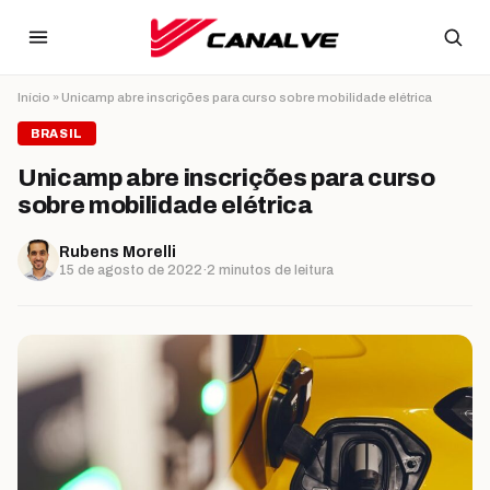
Ir para o conteúdo
Início
»
Unicamp abre inscrições para curso sobre mobilidade elétrica
BRASIL
Unicamp abre inscrições para curso
sobre mobilidade elétrica
Rubens Morelli
15 de agosto de 2022
·
2 minutos de leitura