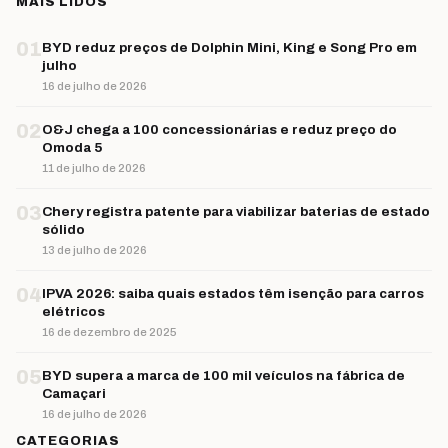
MAIS LIDOS
01
BYD reduz preços de Dolphin Mini, King e Song Pro em
julho
16 de julho de 2026
02
O&J chega a 100 concessionárias e reduz preço do
Omoda 5
11 de julho de 2026
03
Chery registra patente para viabilizar baterias de estado
sólido
13 de julho de 2026
04
IPVA 2026: saiba quais estados têm isenção para carros
elétricos
16 de dezembro de 2025
05
BYD supera a marca de 100 mil veículos na fábrica de
Camaçari
16 de julho de 2026
CATEGORIAS