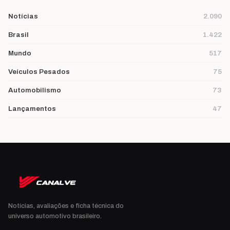
Notícias
2.090
Brasil
1.422
Mundo
517
Veículos Pesados
75
Automobilismo
73
Lançamentos
47
Notícias, avaliações e ficha técnica do
universo automotivo brasileiro.