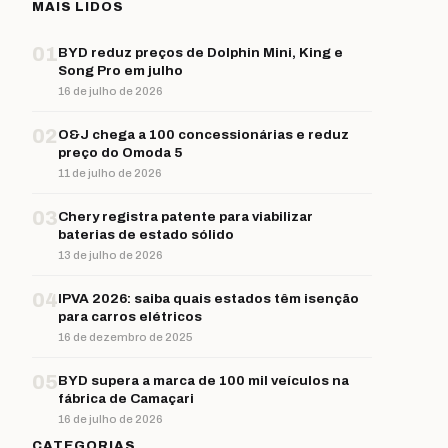
MAIS LIDOS
01
BYD reduz preços de Dolphin Mini, King e
Song Pro em julho
16 de julho de 2026
02
O&J chega a 100 concessionárias e reduz
preço do Omoda 5
11 de julho de 2026
03
Chery registra patente para viabilizar
baterias de estado sólido
13 de julho de 2026
04
IPVA 2026: saiba quais estados têm isenção
para carros elétricos
16 de dezembro de 2025
05
BYD supera a marca de 100 mil veículos na
fábrica de Camaçari
16 de julho de 2026
CATEGORIAS