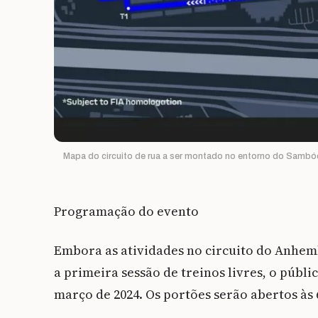
Mapa do circuito de rua a ser montado no entorno do Sambó
Programação do evento
Embora as atividades no circuito do Anhemb
a primeira sessão de treinos livres, o públi
março de 2024. Os portões serão abertos às