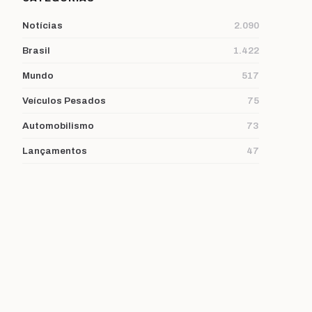
Notícias
2.090
Brasil
1.422
Mundo
517
Veículos Pesados
75
Automobilismo
73
Lançamentos
47