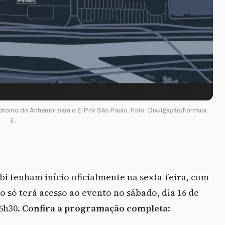
dromo do Anhembi para o E-Prix São Paulo. Foto: Divulgação/Fórmula
E.
i tenham início oficialmente na sexta-feira, com
co só terá acesso ao evento no sábado, dia 16 de
 6h30.
Confira a programação completa
: