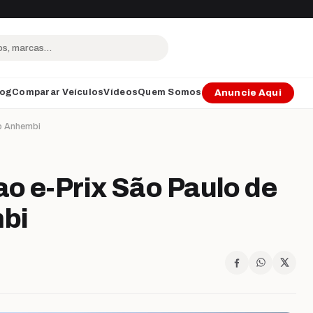
log
Comparar Veículos
Vídeos
Quem Somos
Anuncie Aqui
no Anhembi
o e-Prix São Paulo de
bi