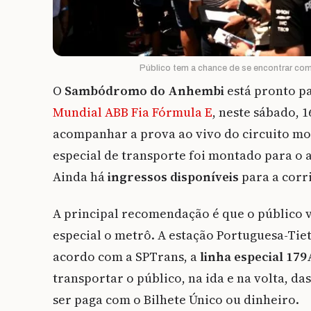
Público tem a chance de se encontrar com 
O
Sambódromo do Anhembi
está pronto p
Mundial ABB Fia Fórmula E
, neste sábado, 
acompanhar a prova ao vivo do circuito 
especial de transporte foi montado para o a
Ainda há
ingressos disponíveis
para a corr
A principal recomendação é que o público 
especial o metrô. A estação Portuguesa-Tie
acordo com a SPTrans, a
linha especial 17
transportar o público, na ida e na volta, das
ser paga com o Bilhete Único ou dinheiro.