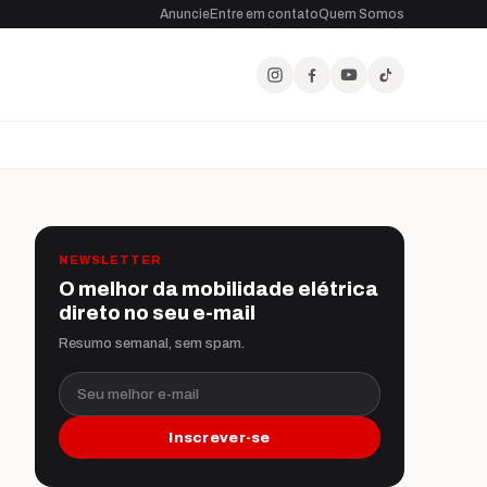
Anuncie
Entre em contato
Quem Somos
NEWSLETTER
O melhor da mobilidade elétrica
direto no seu e-mail
Resumo semanal, sem spam.
Seu melhor e-mail
Inscrever-se