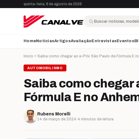
Ir para o conteúdo
quinta-feira, 6 de agosto de 2026
Buscar
Home
Notícias
Artigos
Avaliação
Entrevistas
Eventos
B
Início
»
Saiba como chegar ao e-Prix São Paulo de Fórmula E 
AUTOMOBILISMO
Saiba como chegar a
Fórmula E no Anhem
Rubens Morelli
14 de março de 2024
·
4 minutos de leitura