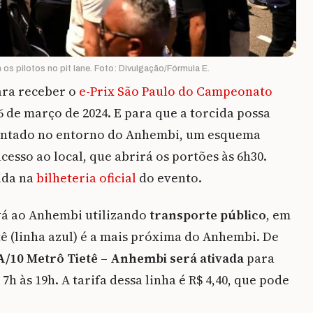
os pilotos no pit lane. Foto: Divulgação/Fórmula E.
ara receber o
e-Prix São Paulo do Campeonato
16 de março de 2024. E para que a torcida possa
montado no entorno do Anhembi, um esquema
cesso ao local, que abrirá os portões às 6h30.
ida na
bilheteria oficial
do evento.
vá ao Anhembi utilizando
transporte público
, em
tê (linha azul) é a mais próxima do Anhembi. De
9A/10 Metrô Tietê – Anhembi será ativada
para
 7h às 19h. A tarifa dessa linha é R$ 4,40, que pode