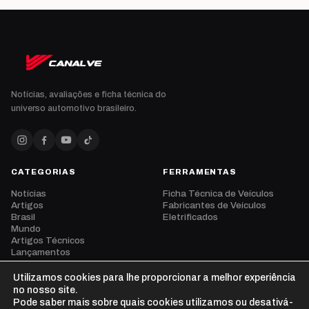
Notícias, avaliações e ficha técnica do
universo automotivo brasileiro.
CATEGORIAS
FERRAMENTAS
Notícias
Ficha Técnica de Veículos
Artigos
Fabricantes de Veículos
Brasil
Eletrificados
Mundo
Artigos Técnicos
Lançamentos
Eventos
Opinião
Utilizamos cookies para lhe proporcionar a melhor experiência
Vídeos
no nosso site.
Pode saber mais sobre quais cookies utilizamos ou desativá-