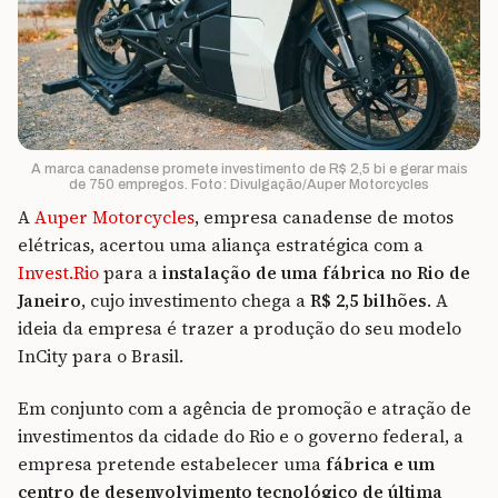
A marca canadense promete investimento de R$ 2,5 bi e gerar mais
de 750 empregos. Foto: Divulgação/Auper Motorcycles
A
Auper Motorcycles
, empresa canadense de motos
elétricas, acertou uma aliança estratégica com a
Invest.Rio
para a
instalação de uma fábrica no Rio de
Janeiro
, cujo investimento chega a
R$ 2,5 bilhões
. A
ideia da empresa é trazer a produção do seu modelo
InCity para o Brasil.
Em conjunto com a agência de promoção e atração de
investimentos da cidade do Rio e o governo federal, a
empresa pretende estabelecer uma
fábrica e um
centro de desenvolvimento tecnológico de última