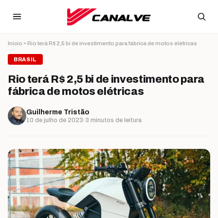
Ir para o conteúdo
Início
»
Rio terá R$ 2,5 bi de investimento para fábrica de motos elétricas
BRASIL
Rio terá R$ 2,5 bi de investimento para
fábrica de motos elétricas
Guilherme Tristão
10 de julho de 2023
·
3 minutos de leitura