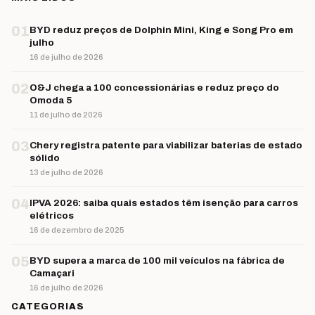
01
BYD reduz preços de Dolphin Mini, King e Song Pro em
julho
16 de julho de 2026
02
O&J chega a 100 concessionárias e reduz preço do
Omoda 5
11 de julho de 2026
03
Chery registra patente para viabilizar baterias de estado
sólido
13 de julho de 2026
04
IPVA 2026: saiba quais estados têm isenção para carros
elétricos
16 de dezembro de 2025
05
BYD supera a marca de 100 mil veículos na fábrica de
Camaçari
16 de julho de 2026
CATEGORIAS