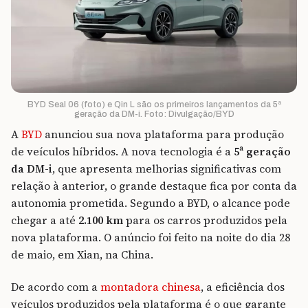
BYD Seal 06 (foto) e Qin L são os primeiros lançamentos da 5ª
geração da DM-i. Foto: Divulgação/BYD
A
BYD
anunciou sua nova plataforma para produção
de veículos híbridos. A nova tecnologia é a
5ª geração
da DM-i
, que apresenta melhorias significativas com
relação à anterior, o grande destaque fica por conta da
autonomia prometida. Segundo a BYD, o alcance pode
chegar a até
2.100 km
para os carros produzidos pela
nova plataforma. O anúncio foi feito na noite do dia 28
de maio, em Xian, na China.
De acordo com a
montadora chinesa
, a eficiência dos
veículos produzidos pela plataforma é o que garante