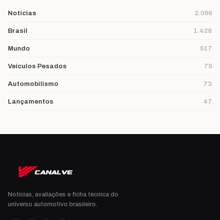
Notícias
2.096
Brasil
1.428
Mundo
517
Veículos Pesados
75
Automobilismo
73
Lançamentos
47
Notícias, avaliações e ficha técnica do
universo automotivo brasileiro.