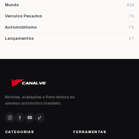
Mundo
516
Veículos Pesados
75
Automobilismo
73
Lançamentos
47
Notícias, avaliações e ficha técnica do
universo automotivo brasileiro.
CATEGORIAS
FERRAMENTAS