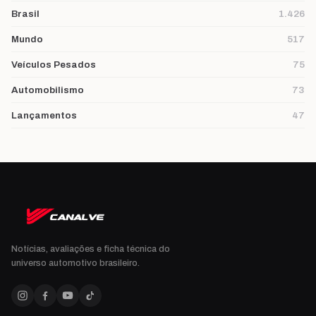
Brasil
1.426
Mundo
517
Veículos Pesados
75
Automobilismo
73
Lançamentos
47
Notícias, avaliações e ficha técnica do
universo automotivo brasileiro.