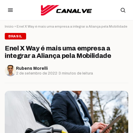
Ir para o conteúdo
Início
»
Enel X Way é mais uma empresa a integrar a Aliança pela Mobilidade
BRASIL
Enel X Way é mais uma empresa a
integrar a Aliança pela Mobilidade
Rubens Morelli
2 de setembro de 2022
·
3 minutos de leitura