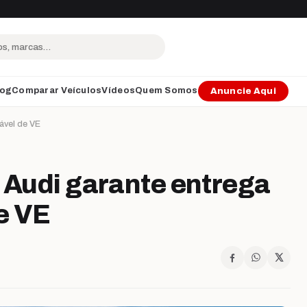
log
Comparar Veículos
Vídeos
Quem Somos
Anuncie Aqui
ável de VE
, Audi garante entrega
e VE