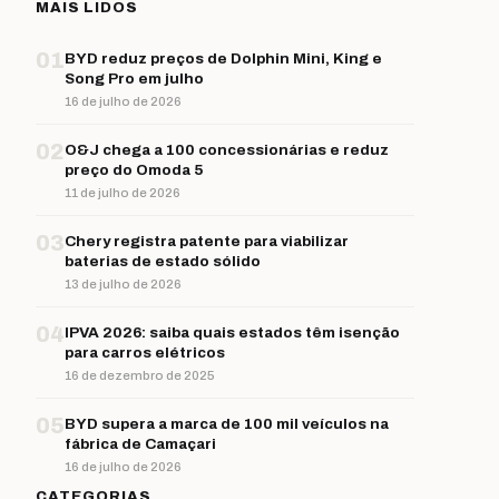
MAIS LIDOS
01
BYD reduz preços de Dolphin Mini, King e
Song Pro em julho
16 de julho de 2026
02
O&J chega a 100 concessionárias e reduz
preço do Omoda 5
11 de julho de 2026
03
Chery registra patente para viabilizar
baterias de estado sólido
13 de julho de 2026
04
IPVA 2026: saiba quais estados têm isenção
para carros elétricos
16 de dezembro de 2025
05
BYD supera a marca de 100 mil veículos na
fábrica de Camaçari
16 de julho de 2026
CATEGORIAS