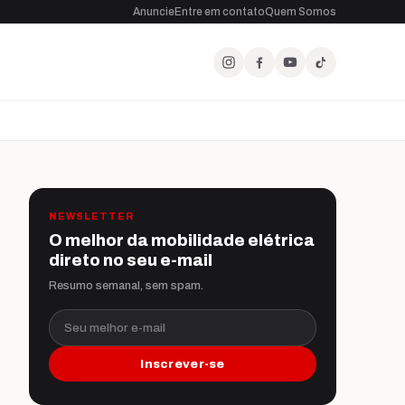
Anuncie
Entre em contato
Quem Somos
NEWSLETTER
O melhor da mobilidade elétrica
direto no seu e-mail
Resumo semanal, sem spam.
Seu melhor e-mail
Inscrever-se