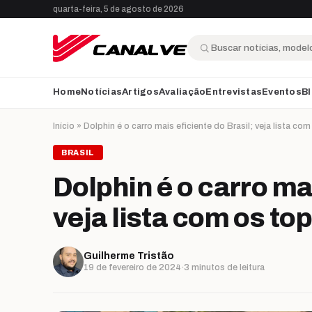
Ir para o conteúdo
quarta-feira, 5 de agosto de 2026
Buscar
Home
Notícias
Artigos
Avaliação
Entrevistas
Eventos
B
Início
»
Dolphin é o carro mais eficiente do Brasil; veja lista co
BRASIL
Dolphin é o carro mai
veja lista com os to
Guilherme Tristão
19 de fevereiro de 2024
·
3 minutos de leitura