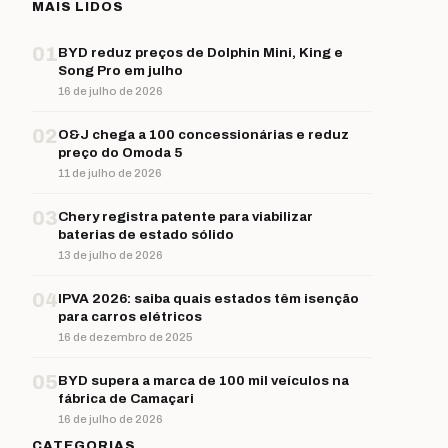
MAIS LIDOS
01
BYD reduz preços de Dolphin Mini, King e
Song Pro em julho
16 de julho de 2026
02
O&J chega a 100 concessionárias e reduz
preço do Omoda 5
11 de julho de 2026
03
Chery registra patente para viabilizar
baterias de estado sólido
13 de julho de 2026
04
IPVA 2026: saiba quais estados têm isenção
para carros elétricos
16 de dezembro de 2025
05
BYD supera a marca de 100 mil veículos na
fábrica de Camaçari
16 de julho de 2026
CATEGORIAS