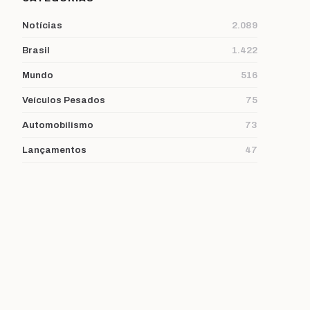
Notícias
2.089
Brasil
1.422
Mundo
516
Veículos Pesados
75
Automobilismo
73
Lançamentos
47