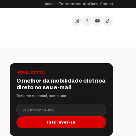
Anuncie
Entre em contato
Quem Somos
NEWSLETTER
O melhor da mobilidade elétrica
direto no seu e-mail
Resumo semanal, sem spam.
Seu melhor e-mail
Inscrever-se