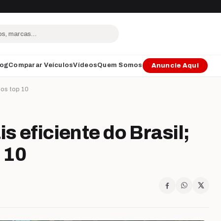
log
Comparar Veículos
Vídeos
Quem Somos
Anuncie Aqui
m os top 10
s eficiente do Brasil;
p 10