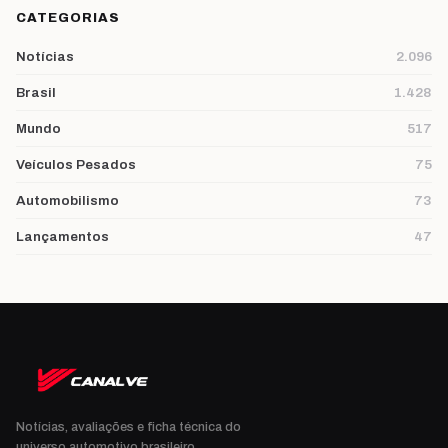
CATEGORIAS
Notícias
2.096
Brasil
1.428
Mundo
517
Veículos Pesados
75
Automobilismo
73
Lançamentos
47
Notícias, avaliações e ficha técnica do
universo automotivo brasileiro.