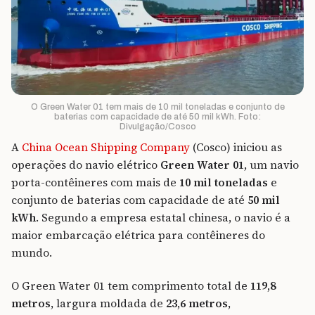
O Green Water 01 tem mais de 10 mil toneladas e conjunto de
baterias com capacidade de até 50 mil kWh. Foto:
Divulgação/Cosco
A
China Ocean Shipping Company
(Cosco) iniciou as
operações do navio elétrico
Green Water 01
, um navio
porta-contêineres com mais de
10 mil toneladas
e
conjunto de baterias com capacidade de até
50 mil
kWh
. Segundo a empresa estatal chinesa, o navio é a
maior embarcação elétrica para contêineres do
mundo.
O Green Water 01 tem comprimento total de
119,8
metros
, largura moldada de
23,6 metros
,