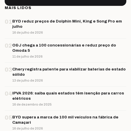
MAIS LIDOS
01
BYD reduz preços de Dolphin Mini, King e Song Pro em
julho
16 de julho de 2026
02
O&J chega a 100 concessionárias e reduz preço do
Omoda 5
11 de julho de 2026
03
Chery registra patente para viabilizar baterias de estado
sólido
13 de julho de 2026
04
IPVA 2026: saiba quais estados têm isenção para carros
elétricos
16 de dezembro de 2025
05
BYD supera a marca de 100 mil veículos na fábrica de
Camaçari
16 de julho de 2026