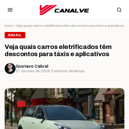
Ir para o conteúdo
Início
»
Veja quais carros eletrificados têm descontos para táxis e aplicativos
BRASIL
Veja quais carros eletrificados têm
descontos para táxis e aplicativos
Gustavo Cabral
27 de maio de 2026
·
3 minutos de leitura