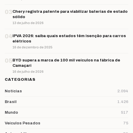
03
Chery registra patente para viabilizar baterias de estado
sólido
13 de julho de 2026
04
IPVA 2026: saiba quais estados têm isenção para carros
elétricos
16 de dezembro de 2025
05
BYD supera a marca de 100 mil veículos na fábrica de
Camaçari
16 de julho de 2026
CATEGORIAS
Notícias
2.094
Brasil
1.426
Mundo
517
Veículos Pesados
75