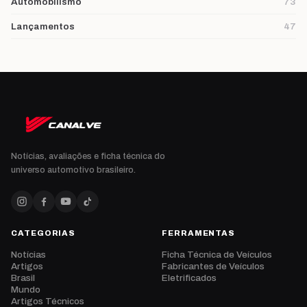
Automobilismo
73
Lançamentos
47
Notícias, avaliações e ficha técnica do
universo automotivo brasileiro.
CATEGORIAS
FERRAMENTAS
Notícias
Ficha Técnica de Veículos
Artigos
Fabricantes de Veículos
Brasil
Eletrificados
Mundo
Artigos Técnicos