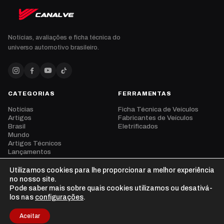
Notícias, avaliações e ficha técnica do
universo automotivo brasileiro.
CATEGORIAS
FERRAMENTAS
Notícias
Ficha Técnica de Veículos
Artigos
Fabricantes de Veículos
Brasil
Eletrificados
Mundo
Artigos Técnicos
Lançamentos
Eventos
Opinião
Utilizamos cookies para lhe proporcionar a melhor experiência
Vídeos
no nosso site.
Pode saber mais sobre quais cookies utilizamos ou desativá-
los nas
configurações
.
Aceitar
© 2026 CanalVE. Todos os direitos reservados.
Privacidade