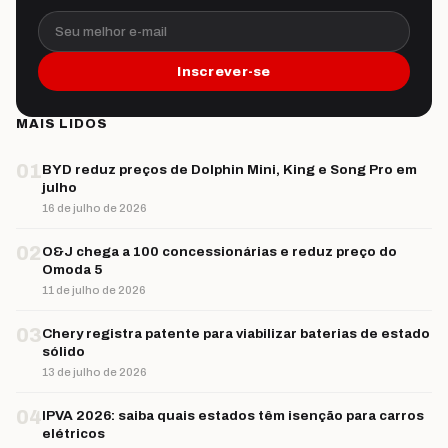
Seu melhor e-mail
Inscrever-se
MAIS LIDOS
01
BYD reduz preços de Dolphin Mini, King e Song Pro em
julho
16 de julho de 2026
02
O&J chega a 100 concessionárias e reduz preço do
Omoda 5
11 de julho de 2026
03
Chery registra patente para viabilizar baterias de estado
sólido
13 de julho de 2026
04
IPVA 2026: saiba quais estados têm isenção para carros
elétricos