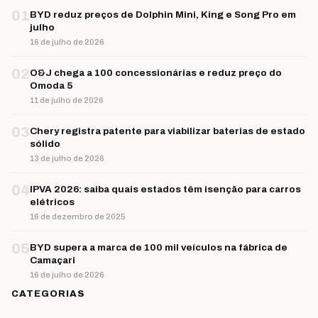
01
BYD reduz preços de Dolphin Mini, King e Song Pro em
julho
16 de julho de 2026
02
O&J chega a 100 concessionárias e reduz preço do
Omoda 5
11 de julho de 2026
03
Chery registra patente para viabilizar baterias de estado
sólido
13 de julho de 2026
04
IPVA 2026: saiba quais estados têm isenção para carros
elétricos
16 de dezembro de 2025
05
BYD supera a marca de 100 mil veículos na fábrica de
Camaçari
16 de julho de 2026
CATEGORIAS