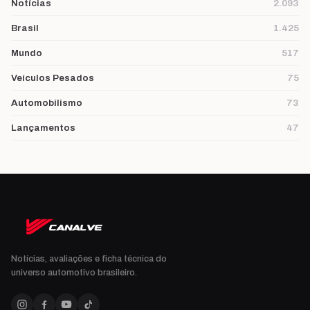
Notícias
2.093
Brasil
1.425
Mundo
517
Veículos Pesados
75
Automobilismo
73
Lançamentos
47
Notícias, avaliações e ficha técnica do
universo automotivo brasileiro.