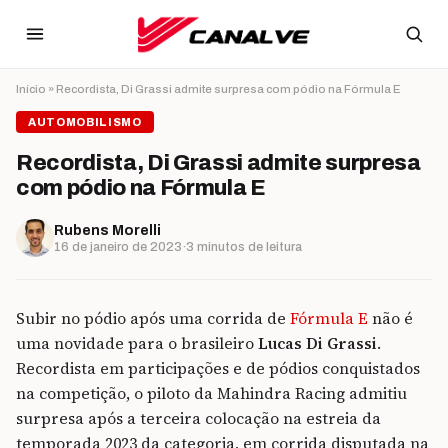
Ir para o conteúdo
Início
»
Recordista, Di Grassi admite surpresa com pódio na Fórmula E
AUTOMOBILISMO
Recordista, Di Grassi admite surpresa
com pódio na Fórmula E
Rubens Morelli
16 de janeiro de 2023
·
3 minutos de leitura
Subir no pódio após uma corrida de
Fórmula E
não é
uma novidade para o brasileiro
Lucas Di Grassi
.
Recordista em participações e de pódios conquistados
na competição, o piloto da Mahindra Racing admitiu
surpresa após a terceira colocação na estreia da
temporada 2023 da categoria, em corrida disputada na