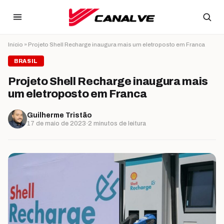
Ir para o conteúdo
Início
»
Projeto Shell Recharge inaugura mais um eletroposto em Franca
BRASIL
Projeto Shell Recharge inaugura mais
um eletroposto em Franca
Guilherme Tristão
17 de maio de 2023
·
2 minutos de leitura