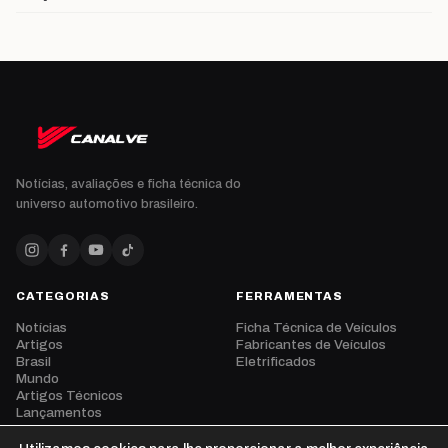
Notícias, avaliações e ficha técnica do
universo automotivo brasileiro.
CATEGORIAS
FERRAMENTAS
Notícias
Ficha Técnica de Veículos
Artigos
Fabricantes de Veículos
Brasil
Eletrificados
Mundo
Artigos Técnicos
Lançamentos
Eventos
Opinião