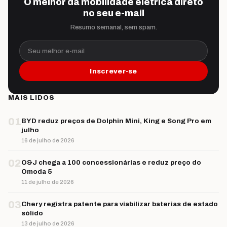
O melhor da mobilidade elétrica direto
no seu e-mail
Resumo semanal, sem spam.
Seu melhor e-mail
Inscrever-se
MAIS LIDOS
01
BYD reduz preços de Dolphin Mini, King e Song Pro em
julho
16 de julho de 2026
02
O&J chega a 100 concessionárias e reduz preço do
Omoda 5
11 de julho de 2026
03
Chery registra patente para viabilizar baterias de estado
sólido
13 de julho de 2026