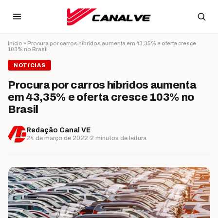
Ir para o conteúdo
Início
»
Procura por carros híbridos aumenta em 43,35% e oferta cresce
103% no Brasil
NOTíCIAS
Procura por carros híbridos aumenta
em 43,35% e oferta cresce 103% no
Brasil
Redação Canal VE
24 de março de 2022
·
2 minutos de leitura