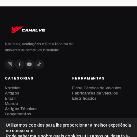
Notícias, avaliações e ficha técnica do
universo automotivo brasileiro.
CATEGORIAS
FERRAMENTAS
Notícias
Ficha Técnica de Veículos
Artigos
Fabricantes de Veículos
Brasil
Eletrificados
Mundo
Artigos Técnicos
Lançamentos
Eventos
Opinião
Utilizamos cookies para lhe proporcionar a melhor experiência
Vídeos
no nosso site.
Pode saber mais sobre quais cookies utilizamos ou desativá-