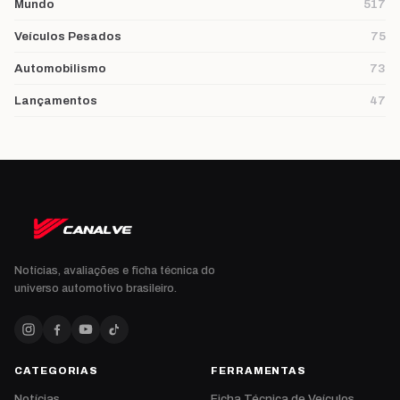
Mundo
517
Veículos Pesados
75
Automobilismo
73
Lançamentos
47
Notícias, avaliações e ficha técnica do
universo automotivo brasileiro.
CATEGORIAS
FERRAMENTAS
Notícias
Ficha Técnica de Veículos